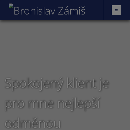
Spokojený klient je
pro mne nejlepší
odměnou