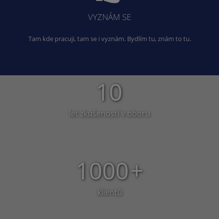
VYZNÁM SE
Tam kde pracuji, tam se i vyznám. Bydlím tu, znám to tu.
10
let zkušeností v oboru
1000
+
klientů