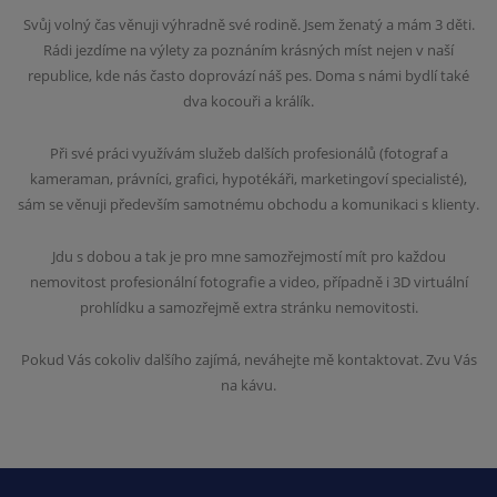
Svůj volný čas věnuji výhradně své rodině. Jsem ženatý a mám 3 děti.
Rádi jezdíme na výlety za poznáním krásných míst nejen v naší
republice, kde nás často doprovází náš pes. Doma s námi bydlí také
dva kocouři a králík.
Při své práci využívám služeb dalších profesionálů (fotograf a
kameraman, právníci, grafici, hypotékáři, marketingoví specialisté),
sám se věnuji především samotnému obchodu a komunikaci s klienty.
Jdu s dobou a tak je pro mne samozřejmostí mít pro každou
nemovitost profesionální fotografie a video, případně i 3D virtuální
prohlídku a samozřejmě extra stránku nemovitosti.
Pokud Vás cokoliv dalšího zajímá, neváhejte mě kontaktovat. Zvu Vás
na kávu.