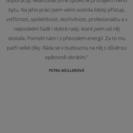
í
doporučuji. Realizovali jsme společně pronájem mého
bytu. Na jeho práci jsem velmi ocenila lidský přístup,
vstřícnost, spolehlivost, dochvilnost, profesionalitu a v
neposlední řadě i dobré rady, které jsem od něj
dostala. Pomohl nám i s převodem energií. Za to mu
patří velké díky. Ráda se v budoucnu na něj s důvěrou
opětovně obrátím.”
PETRA MÜLLEROVÁ
s