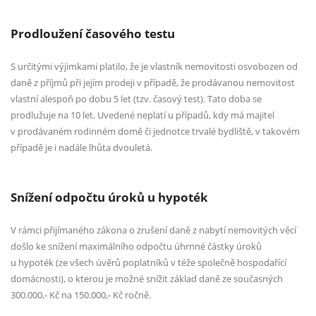
Prodloužení časového testu
S určitými výjimkami platilo, že je vlastník nemovitosti osvobozen od
daně z příjmů při jejím prodeji v případě, že prodávanou nemovitost
vlastní alespoň po dobu 5 let (tzv. časový test). Tato doba se
prodlužuje na 10 let. Uvedené neplatí u případů, kdy má majitel
v prodávaném rodinném domě či jednotce trvalé bydliště, v takovém
případě je i nadále lhůta dvouletá.
Snížení odpočtu úroků u hypoték
V rámci přijímaného zákona o zrušení daně z nabytí nemovitých věcí
došlo ke snížení maximálního odpočtu úhrnné částky úroků
u hypoték (ze všech úvěrů poplatníků v téže společně hospodařící
domácnosti), o kterou je možné snížit základ daně ze současných
300.000,- Kč na 150.000,- Kč ročně.