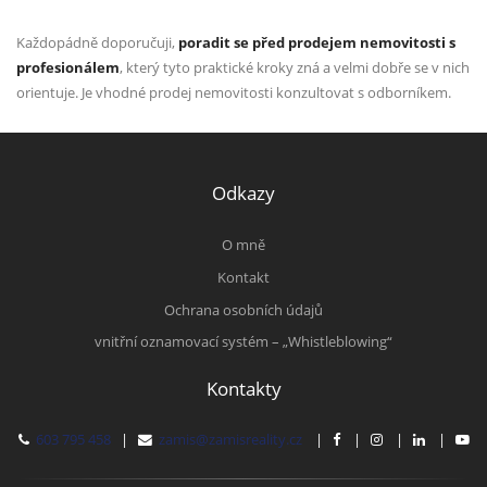
Každopádně doporučuji,
poradit se před prodejem nemovitosti s
profesionálem
, který tyto praktické kroky zná a velmi dobře se v nich
orientuje. Je vhodné prodej nemovitosti konzultovat s odborníkem.
Odkazy
O mně
Kontakt
Ochrana osobních údajů
vnitřní oznamovací systém – „Whistleblowing“
Kontakty
603 795 458
|
zamis@zamisreality.cz
|
|
|
|