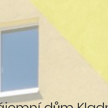
ájemní dům Klad