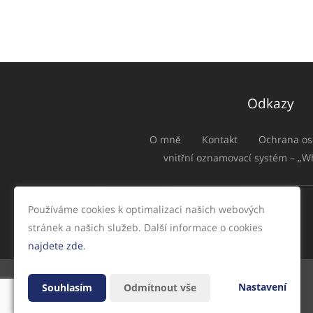
Odkazy
O mně
Kontakt
Ochrana os
vnitřní oznamovací systém – „W
Používáme cookies k optimalizaci našich webových
stránek a našich služeb. Další informace o cookies
najdete zde
.
Nastavení
Souhlasím
Odmítnout vše