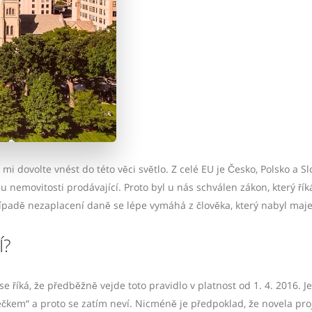
mi dovolte vnést do této věci světlo. Z celé EU je Česko, Polsko a S
u nemovitosti prodávající. Proto byl u nás schválen zákon, který říká
případě nezaplacení daně se lépe vymáhá z člověka, který nabyl maje
Í?
se říká, že předběžně vejde toto pravidlo v platnost od 1. 4. 2016. J
ečkem“ a proto se zatím neví. Nicméně je předpoklad, že novela pro