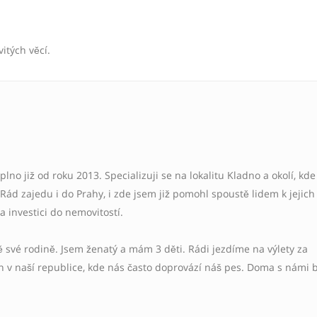
itých věcí.
plno již od roku 2013. Specializuji se na lokalitu Kladno a okolí, kde
Rád zajedu i do Prahy, i zde jsem již pomohl spoustě lidem k jejich
 investici do nemovitostí.
ě své rodině. Jsem ženatý a mám 3 děti. Rádi jezdíme na výlety za
 v naší republice, kde nás často doprovází náš pes. Doma s námi b