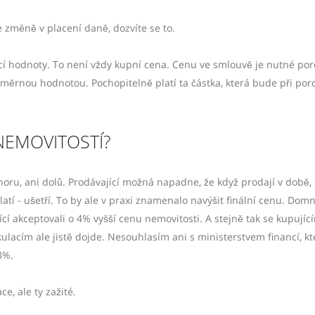
e změně v placení daně, dozvíte se to.
vací hodnoty. To není vždy kupní cena. Cenu ve smlouvě je nutné po
měrnou hodnotou. Pochopitelně platí ta částka, která bude při por
NEMOVITOSTÍ?
ru, ani dolů. Prodávající možná napadne, že když prodají v době,
atí - ušetří. To by ale v praxi znamenalo navýšit finální cenu. Dom
cí akceptovali o 4% vyšší cenu nemovitosti. A stejně tak se kupujíc
kulacím ale jistě dojde. Nesouhlasím ani s ministerstvem financí, kt
8%.
, ale ty zažité.