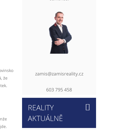
lovinsko
zamis@zamisreality.cz
, že
tek.
603 795 458
REALITY
AKTUÁLNĚ
enže
jde.