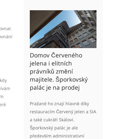
rovnat
ovnání
Domov Červeného
jelena i elitních
právníků změní
majitele. Šporkovský
 kdy
palác je na prodej
nívám
ím
Pražané ho znají hlavně díky
eré
restauracím Červený jelen a SIA
a také cukráři Skálovi.
Šporkovský palác je ale
především administrativní