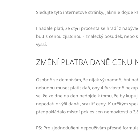
Sledujte tyto internetové stránky, jakmile dojde k
I nadále platí, že čtyři procenta se hradí z nabý
buď s cenou zjištěnou - znalecký posudek, nebo s
vyšší.
ZMĚNÍ PLATBA DANĚ CENU 
Osobně se domnívám, že nijak významně. Ani naho
nebudou muset platit daň, ony 4 % vlastně nezapl
se, že ze dne na den nedojde k tomu, že by kupují
nepodaří o výši daně „srazit“ ceny. K určitým spe
předpokládalo místní pokles cen nemovitostí o 3,
PS: Pro zjednodušení nepoužívám přesné formulace