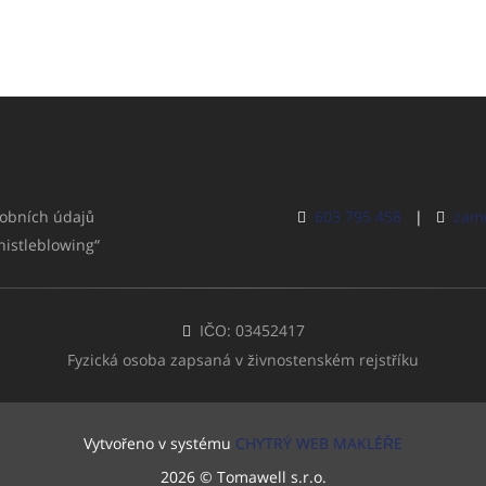
obních údajů
603 795 458
|
zami
histleblowing“
IČO: 03452417
Fyzická osoba zapsaná v živnostenském rejstříku
Vytvořeno v systému
CHYTRÝ WEB MAKLÉŘE
2026 © Tomawell s.r.o.