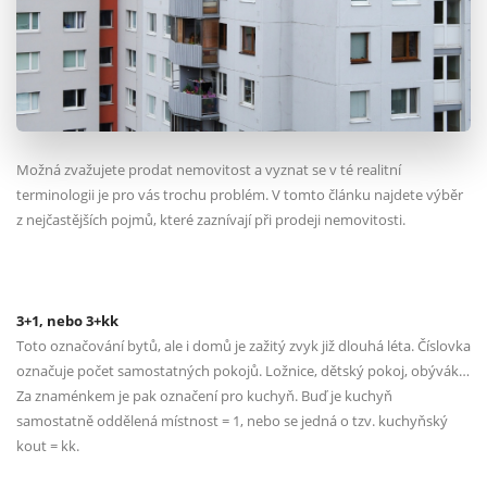
Možná zvažujete prodat nemovitost a vyznat se v té realitní
terminologii je pro vás trochu problém. V tomto článku najdete výběr
z nejčastějších pojmů, které zaznívají při prodeji nemovitosti.
3+1, nebo 3+kk
Toto označování bytů, ale i domů je zažitý zvyk již dlouhá léta. Číslovka
označuje počet samostatných pokojů. Ložnice, dětský pokoj, obývák…
Za znaménkem je pak označení pro kuchyň. Buď je kuchyň
samostatně oddělená místnost = 1, nebo se jedná o tzv. kuchyňský
kout = kk.