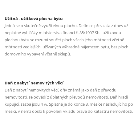
Užitná - užitková plocha bytu
Jedná se o skutečně využitelnou plochu. Definice převzata z dnes už
neplatné vyhlášky ministerstva financí č. 85/1997 Sb - užitkovou
plochou bytu se rozumí součet ploch všech jeho místností včetně
místností vedlejších, užívaných výhradně nájemcem bytu, bez ploch
domovního vybavení včetně sklepů.
Daň z nabytí nemovitých věcí
Daň z nabytí nemovitých věcí, dřív známá jako daň z převodu
nemovitosti, se odvádí z úplatných převodů nemovitostí. Daň hradí
kupující, sazba jsou 4 %. Splatná je do konce 3. měsíce následujícího po
měsíci, v němž došlo k povolení vkladu práva do katastru nemovitostí.