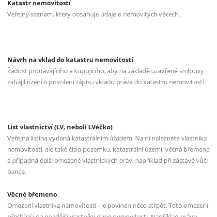
Katastr nemovitostí
Veřejný seznam, který obsahuje údaje o nemovitých věcech.
Návrh na vklad do katastru nemovitostí
Žádost prodávajícího a kupujícího, aby na základě uzavřené smlouvy
zahájil řízení o povolení zápisu vkladu práva do katastru nemovitostí.
List vlastnictví (LV, neboli LVéčko)
Veřejná listina vydaná katastrálním úřadem. Na ní naleznete vlastníka
nemovitosti, ale také číslo pozemku, katastrální území, věcná břemena
a případná další omezené vlastnických práv, například při zástavě vůči
bance.
Věcné břemeno
Omezení vlastníka nemovitosti - je povinen něco strpět. Toto omezení
přechází i na pozdější vlastníky dané nemovitosti. Například právo