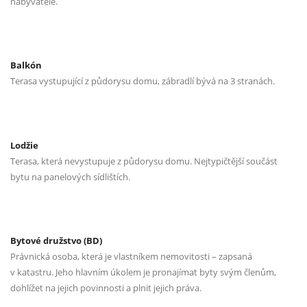
nabyvatele.
Balkón
Terasa vystupující z půdorysu domu, zábradlí bývá na 3 stranách.
Lodžie
Terasa, která nevystupuje z půdorysu domu. Nejtypičtější součást
bytu na panelových sídlištích.
Bytové družstvo (BD)
Právnická osoba, která je vlastníkem nemovitosti – zapsaná
v katastru. Jeho hlavním úkolem je pronajímat byty svým členům,
dohlížet na jejich povinnosti a plnit jejich práva.