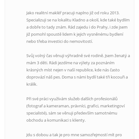
Jako realitní makléř pracuji naplno již od roku 2013.
Specializuji se na lokalitu Kladno a okolí, kde také bydlím
a dobře to tady znám. Rád zajedu i do Prahy, i zde jsem
již pomohl spoustě lidem k jejich vysněnému bydlení
nebo třeba investici do nemovitostí.
Svůj volný čas věnuji výhradně své rodině. Jsem ženatý a
mám 3 děti. Rádi jezdíme na výlety za poznáním
krásných míst nejen v naší republice, kde nás často
doprovází náš pes. Doma s námi bydlí také tři kocouři a
králík.
Při své práci využívám služeb dalších profesionálů
(fotograf a kameraman, právníci, grafici, marketingoví
specialisté), sám se věnuji především samotnému
obchodu a komunikaci s klienty.
Jdu s dobou a tak je pro mne samozřejmostí mít pro