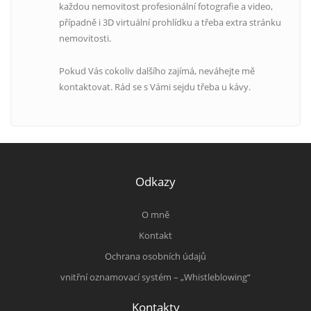
každou nemovitost profesionální fotografie a video,
případně i 3D virtuální prohlídku a třeba extra stránku
nemovitosti.
Pokud Vás cokoliv dalšího zajímá, neváhejte mě
kontaktovat. Rád se s Vámi sejdu třeba u kávy.
Odkazy
O mně
Kontakt
Ochrana osobních údajů
vnitřní oznamovací systém – „Whistleblowing“
Kontakty