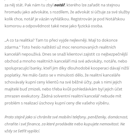
za něj stát. Pak nám tu zbyl
notář
, kterého lze zařadit na stejnou
hromadu jako advokáte, s rozdílem, že advokát si účtuje za své služby
kolik chce, notář je vázán vyhláškou. Registrován je pod Notářskou
komorou a odpovědnost také nese jako fyzická osoba.
,,A co ta realitka?
Tam to přeci vyjde nejlevněji. Mají to dokonce
zdarma.“ Toto heslo naštěstí už moc renomovaných realitních
kanceláři nepoužívá. Dnes se snaží klientovi zajistit co nejbezpečnější
obchod a mnoho realitních kanceláří má své advokáty, notáře, nebo
spolupracující banky, kteří jim díky dlouhodobé kooperaci dávají nižší
poplatky.
Ne málo často se v minulosti dělo, že realitní kanceláře
schovávaly kupní ceny klientů na své běžné účty, pak s nimi jejich
majitelé buď zmizeli, nebo třeba kvůli pohledávkám byl jejich účet
zmrazen exekutory. Žádná solventní realitní kancelář nebude mít
problém s realizací úschovy kupní ceny dle vašeho výběru.
Proto stejně jako si chráníte své mobilní telefony, peněženky, domácnost,
chraňte i své finance, za které prodáváte nebo kupujete nemovitost. Ne
vždy se šetřit vyplácí.