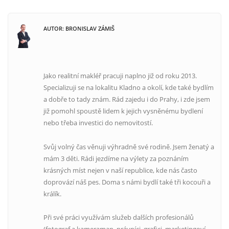
AUTOR: BRONISLAV ZÁMIŠ
Jako realitní makléř pracuji naplno již od roku 2013.
Specializuji se na lokalitu Kladno a okolí, kde také bydlím
a dobře to tady znám. Rád zajedu i do Prahy, i zde jsem
již pomohl spoustě lidem k jejich vysněnému bydlení
nebo třeba investici do nemovitostí.
Svůj volný čas věnuji výhradně své rodině. Jsem ženatý a
mám 3 děti. Rádi jezdíme na výlety za poznáním
krásných míst nejen v naší republice, kde nás často
doprovází náš pes. Doma s námi bydlí také tři kocouři a
králík.
Při své práci využívám služeb dalších profesionálů