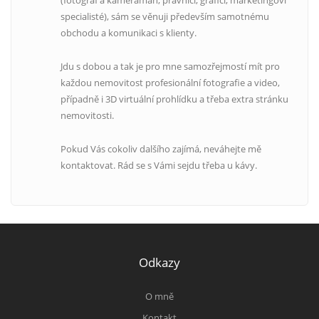
(fotograf a kameraman, právníci, grafici, marketingoví
specialisté), sám se věnuji především samotnému
obchodu a komunikaci s klienty.
Jdu s dobou a tak je pro mne samozřejmostí mít pro
každou nemovitost profesionální fotografie a video,
případně i 3D virtuální prohlídku a třeba extra stránku
nemovitosti.
Pokud Vás cokoliv dalšího zajímá, neváhejte mě
kontaktovat. Rád se s Vámi sejdu třeba u kávy.
Odkazy
O mně
Kontakt