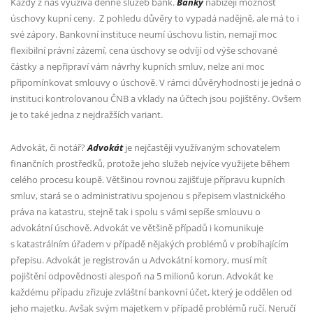
Každý z nás využívá denně služeb bank.
Banky
nabízejí možnost
úschovy kupní ceny.
Z pohledu důvěry to vypadá nadějně, ale má to i
své zápory. Bankovní instituce neumí úschovu listin, nemají moc
flexibilní právní zázemí, cena úschovy se odvíjí od výše schované
částky a nepřipraví vám návrhy kupních smluv, nelze ani moc
připomínkovat smlouvy o úschově. V rámci důvěryhodnosti je jedná o
instituci kontrolovanou ČNB a vklady na účtech jsou pojištěny. Ovšem
je to také jedna z nejdražších variant.
Advokát, či notář?
Advokát
je nejčastěji využívaným schovatelem
finančních prostředků, protože jeho služeb nejvíce využijete během
celého procesu koupě. Většinou rovnou zajišťuje přípravu kupních
smluv, stará se o administrativu spojenou s přepisem vlastnického
práva na katastru, stejně tak i spolu s vámi sepíše smlouvu o
advokátní úschově. Advokát ve většině případů i komunikuje
s katastrálním úřadem v případě nějakých problémů v probíhajícím
přepisu. Advokát je registrován u Advokátní komory, musí mít
pojištění odpovědnosti alespoň na 5 milionů korun. Advokát ke
každému případu zřizuje zvláštní bankovní účet, který je oddělen od
jeho majetku. Avšak svým majetkem v případě problémů ručí. Neručí