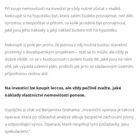
Při koupi nemovitosti na investici je vždy nutné zůstat v realitě.
Nekoupit si na hypotéku byt, který
zatím budete pronajímat, než děti
vyrostou a nespočítat si přitom, za kolik je reálné byt pronajmout,
jaké
jsou jeho náklady a jaký náklad budete mít na hypotéku.
Nekoupit si pole jen proto, že jednou z něj možná
budou stavební
pozemky s developerským projektem – stát se to může, ale vždy je
dobré vědět, co
se v budoucnosti s polem bude dít, jaké jsou na něm
sítě, jak vypadá územní plán, podloží, jak je to se záplavovým územím,
příjezdovou cestou atd.
Na investici lze koupit leccos, ale vždy pečlivě zvažte, jaké
náklady vlastnictví nemovitosti ponese.
Vypůjčím si citát od Benjamina
Grahama: „Investiční operace je taková
operace, která po důkladné analýze slibuje
bezpečné zachování jistiny
a odpovídající výnos. Operace, které nesplňují tyto
požadavky, jsou
spekulacemi.“