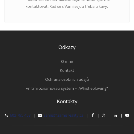
kontaktovat. Rád se s Vámi sejdu třeba u kávy.
Odkazy
O mně
Kontakt
Ochrana osobních údajů
vnitřní oznamovací systém – „Whistleblowing“
Kontakty
603 795 458
|
zamis@zamisreality.cz
|
|
|
|