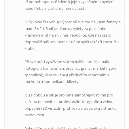
již pomohl spoustě lidem k jejich vysněnému bydlení
nebo třeba investici do nemovitostí.
Svůj volný čas věnuji výhradně své rodině. Jsem ženatý a
mám 3 děti. Rádi jezdíme na výlety za poznáním
krásných míst nejen v naší republice, kde nás často
doprovází náš pes. Doma s námi bydlí také tři kocouři a
králík.
Při své práci využívám služeb dalších profesionálů
(fotograf a kameraman, právníci, grafici, marketingoví
specialisté), sám se věnuji především samotnému
obchodu a komunikaci s klienty.
Jdu s dobou a tak je pro mne samozřejmostí mít pro
každou nemovitost profesionální fotografie a video,
případně i 3D virtuální prohlídku a třeba extra stránku
nemovitosti.
Pokud Vás cokoliv dalšího zajímá, neváhejte mě