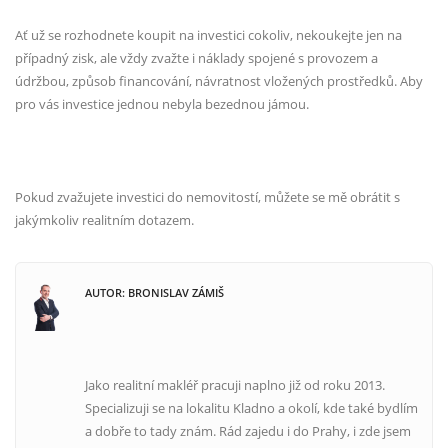
Ať už se rozhodnete koupit na investici cokoliv, nekoukejte jen na
případný zisk, ale vždy zvažte i
náklady spojené s provozem a
údržbou, způsob financování, návratnost vložených prostředků. Aby
pro
vás investice jednou nebyla bezednou jámou.
Pokud zvažujete investici do nemovitostí, můžete se mě obrátit s
jakýmkoliv realitním dotazem.
AUTOR: BRONISLAV ZÁMIŠ
Jako realitní makléř pracuji naplno již od roku 2013.
Specializuji se na lokalitu Kladno a okolí, kde také bydlím
a dobře to tady znám. Rád zajedu i do Prahy, i zde jsem