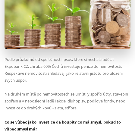
Podle průzkumů od společnosti Ipsos, které si nechala udělat
Expobank CZ, zhruba 60% Čechů
investuje peníze do nemovitostí.
Respektive nemovitosti shledávají jako relativní jistotu pro uložení
svých
úspor.
Na druhém místě po nemovitostech se umístily spořící účty, stavební
spoření a v neposlední řadě i akcie,
dluhopisy, podílové fondy, nebo
investice do drahých kovů - zlata, stříbra.
Co se vůbec jako investice dá koupit? Co má smysl, pokud to
vůbec smysl má?