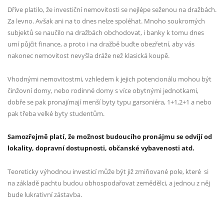
Dříve platilo, že investiční nemovitosti se nejlépe seženou na dražbách.
Za levno. Avšak ani na to
dnes nelze spoléhat. Mnoho soukromých
subjektů se naučilo na dražbách obchodovat, i banky
k tomu dnes
umí půjčit finance, a proto i na dražbě buďte obezřetní, aby vás
nakonec nemovitost
nevyšla dráže než klasická koupě.
Vhodnými nemovitostmi, vzhledem k jejich potencionálu mohou být
činžovní domy, nebo rodinné
domy s více obytnými jednotkami,
dobře se pak pronajímají menší byty typu garsoniéra, 1+1,2+1 a
nebo
pak třeba velké byty studentům.
Samozřejmě platí, že možnost budoucího pronájmu se odvíjí
od
lokality, dopravní dostupnosti, občanské vybavenosti atd.
Teoreticky výhodnou investicí může být již
zmiňované pole, které si
na základě pachtu budou obhospodařovat zemědělci, a jednou z něj
bude
lukrativní zástavba.