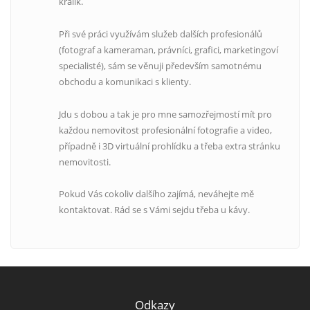
králík.
Při své práci využívám služeb dalších profesionálů
(fotograf a kameraman, právníci, grafici, marketingoví
specialisté), sám se věnuji především samotnému
obchodu a komunikaci s klienty.
Jdu s dobou a tak je pro mne samozřejmostí mít pro
každou nemovitost profesionální fotografie a video,
případně i 3D virtuální prohlídku a třeba extra stránku
nemovitosti.
Pokud Vás cokoliv dalšího zajímá, neváhejte mě
kontaktovat. Rád se s Vámi sejdu třeba u kávy.
Odkazy