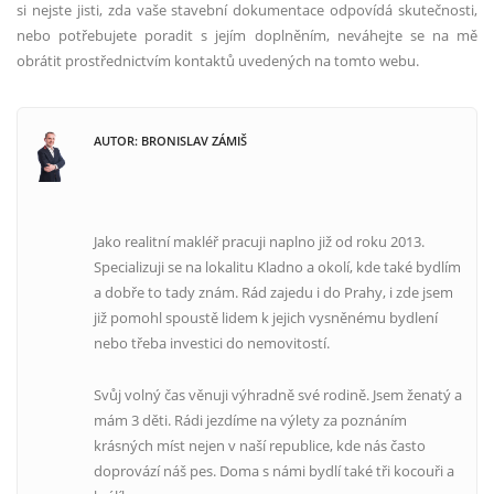
si nejste jisti, zda vaše stavební dokumentace odpovídá skutečnosti,
nebo potřebujete poradit s jejím doplněním, neváhejte se na mě
obrátit prostřednictvím kontaktů uvedených na tomto webu.
AUTOR: BRONISLAV ZÁMIŠ
Jako realitní makléř pracuji naplno již od roku 2013.
Specializuji se na lokalitu Kladno a okolí, kde také bydlím
a dobře to tady znám. Rád zajedu i do Prahy, i zde jsem
již pomohl spoustě lidem k jejich vysněnému bydlení
nebo třeba investici do nemovitostí.
Svůj volný čas věnuji výhradně své rodině. Jsem ženatý a
mám 3 děti. Rádi jezdíme na výlety za poznáním
krásných míst nejen v naší republice, kde nás často
doprovází náš pes. Doma s námi bydlí také tři kocouři a