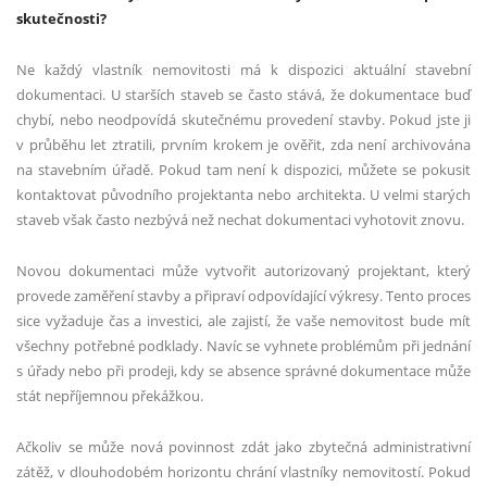
skutečnosti?
Ne každý vlastník nemovitosti má k dispozici aktuální stavební
dokumentaci. U starších staveb se často stává, že dokumentace buď
chybí, nebo neodpovídá skutečnému provedení stavby. Pokud jste ji
v průběhu let ztratili, prvním krokem je ověřit, zda není archivována
na stavebním úřadě. Pokud tam není k dispozici, můžete se pokusit
kontaktovat původního projektanta nebo architekta. U velmi starých
staveb však často nezbývá než nechat dokumentaci vyhotovit znovu.
Novou dokumentaci může vytvořit autorizovaný projektant, který
provede zaměření stavby a připraví odpovídající výkresy. Tento proces
sice vyžaduje čas a investici, ale zajistí, že vaše nemovitost bude mít
všechny potřebné podklady. Navíc se vyhnete problémům při jednání
s úřady nebo při prodeji, kdy se absence správné dokumentace může
stát nepříjemnou překážkou.
Ačkoliv se může nová povinnost zdát jako zbytečná administrativní
zátěž, v dlouhodobém horizontu chrání vlastníky nemovitostí. Pokud