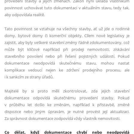
provedení stavby a jejích změnách. Zákon nyní ukládá vlastníkům
povinnost uchovávat tuto dokumentaci v aktuálním stavu, tedy tak,
aby odpovídala realitě.
Tato povinnost se vztahuje na všechny stavby, ať už jde o rodinné
domy, bytové domy či komerční objekty. Cílem nové legislativy je
zajistit, aby byly veškeré stavební změny řádně zdokumentovány, což
může být klíčové například při prodeji nemovitosti, získávání
stavebního povolení nebo při řešení pojistných událostí. Pokud
dokumentace neodpovídá skutečnému stavu, mohou nastat
komplikace vedoucí nejen ke zdržení prodejního procesu, ale
i k sankcím ze strany úřadů.
Majitelé by si proto měli zkontrolovat, zda jejich stavební
dokumentace odpovídá skutečnému provedení stavby. Pokud
v průběhu let došlo ke změnám, například k přístavbě, změně
dispozice nebo jiným úpravám, je nutné provést její aktualizaci.
Za správnost dokumentace zodpovídá vždy vlastník nemovitosti.
Co dělat, když dokumentace chybí nebo neodpovídá