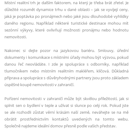
Místní realitní trh je dalším faktorem, na který je třeba brát zřetel. Je
důležité rozumět dynamice trhu v dané oblasti – jak se vyvíjejí ceny,
jaká je poptávka po pronájmech nebo jaké jsou dlouhodobé vyhlídky
daného regionu. Například některé turistické destinace mohou mít
sezónní výkyvy, které ovlivňují možnosti pronájmu nebo hodnotu
nemovitosti.
Nakonec si dejte pozor na jazykovou bariéru. Smlouvy, úřední
dokumenty i komunikace s místními úřady mohou být výzvou, pokud
danou řeč neovládáte. I zde je spolupráce s odborníky, například
tlumočníkem nebo místním realitním makléřem, klíčová. Důkladná
příprava a spolupráce s důvěryhodnými partnery jsou proto základem
úspěšné koupě nemovitosti v zahraničí.
Pořízení nemovitosti v zahraničí může být skvělou příležitostí, jak si
splnit sen o bydlení v teple a užívat si slunce po celý rok. Pokud jste
se ale rozhodli zůstat věrní krásám naší země, neváhejte se na mě
obrátit prostřednictvím kontaktů uvedených na tomto webu.
Společně najdeme ideální domov přesně podle vašich představ.