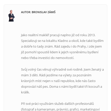
AUTOR: BRONISLAV ZÁMIŠ
Jako realitní makléř pracuji naplno již od roku 2013.
Specializuji se na lokalitu Kladno a okolí, kde také bydlím
a dobře to tady znám. Rád zajedu i do Prahy, i zde jsem
již pomohl spoustě lidem k jejich vysněnému bydlení
nebo třeba investici do nemovitostí.
Svůj volný čas věnuji výhradně své rodině. Jsem ženatý a
mám 3 děti. Rádi jezdíme na výlety za poznáním
krásných míst nejen v naší republice, kde nás často
doprovází náš pes. Doma s námi bydlí také tři kocouři a
králík.
Při své práci využívám služeb dalších profesionálů
(fotograf a kameraman, právníci, grafici, marketingoví