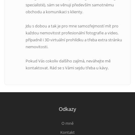
specialisté), sám se věnuji především samotnému
obchodu a komunikaci s klienty.
Jdu s dobou a tak je pro mne samozřejmostí mít pro
každou nemovitost profesionální fotografie a video,
případně i 3D virtuální prohlídku a třeba extra stránku
nemovitosti.
Pokud Vás cokoliv dalšího zajímá, neváhejte mě
kontaktovat. Rád se s Vámi sejdu třeba u kávy.
Odkazy
O mně
Kontakt