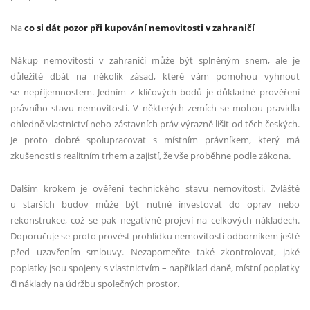
Na
co si dát pozor při kupování nemovitosti v zahraničí
Nákup nemovitosti v zahraničí může být splněným snem, ale je
důležité dbát na několik zásad, které vám pomohou vyhnout
se nepříjemnostem. Jedním z klíčových bodů je důkladné prověření
právního stavu nemovitosti. V některých zemích se mohou pravidla
ohledně vlastnictví nebo zástavních práv výrazně lišit od těch českých.
Je proto dobré spolupracovat s místním právníkem, který má
zkušenosti s realitním trhem a zajistí, že vše proběhne podle zákona.
Dalším krokem je ověření technického stavu nemovitosti. Zvláště
u starších budov může být nutné investovat do oprav nebo
rekonstrukce, což se pak negativně projeví na celkových nákladech.
Doporučuje se proto provést prohlídku nemovitosti odborníkem ještě
před uzavřením smlouvy. Nezapomeňte také zkontrolovat, jaké
poplatky jsou spojeny s vlastnictvím – například daně, místní poplatky
či náklady na údržbu společných prostor.