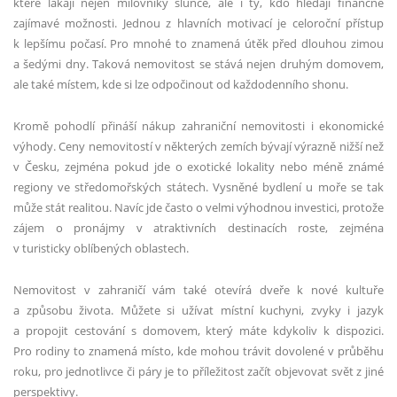
které lákají nejen milovníky slunce, ale i ty, kdo hledají finančně
zajímavé možnosti. Jednou z hlavních motivací je celoroční přístup
k lepšímu počasí. Pro mnohé to znamená útěk před dlouhou zimou
a šedými dny. Taková nemovitost se stává nejen druhým domovem,
ale také místem, kde si lze odpočinout od každodenního shonu.
Kromě pohodlí přináší nákup zahraniční nemovitosti i ekonomické
výhody. Ceny nemovitostí v některých zemích bývají výrazně nižší než
v Česku, zejména pokud jde o exotické lokality nebo méně známé
regiony ve středomořských státech. Vysněné bydlení u moře se tak
může stát realitou. Navíc jde často o velmi výhodnou investici, protože
zájem o pronájmy v atraktivních destinacích roste, zejména
v turisticky oblíbených oblastech.
Nemovitost v zahraničí vám také otevírá dveře k nové kultuře
a způsobu života. Můžete si užívat místní kuchyni, zvyky i jazyk
a propojit cestování s domovem, který máte kdykoliv k dispozici.
Pro rodiny to znamená místo, kde mohou trávit dovolené v průběhu
roku, pro jednotlivce či páry je to příležitost začít objevovat svět z jiné
perspektivy.