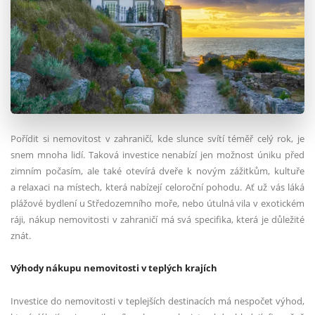
Pořídit si nemovitost v zahraničí, kde slunce svítí téměř celý rok, je
snem mnoha lidí. Taková investice nenabízí jen možnost úniku před
zimním počasím, ale také otevírá dveře k novým zážitkům, kultuře
a relaxaci na místech, která nabízejí celoroční pohodu. Ať už vás láká
plážové bydlení u Středozemního moře, nebo útulná vila v exotickém
ráji, nákup nemovitosti v zahraničí má svá specifika, která je důležité
znát.
Výhody nákupu nemovitosti v teplých krajích
Investice do nemovitosti v teplejších destinacích má nespočet výhod,