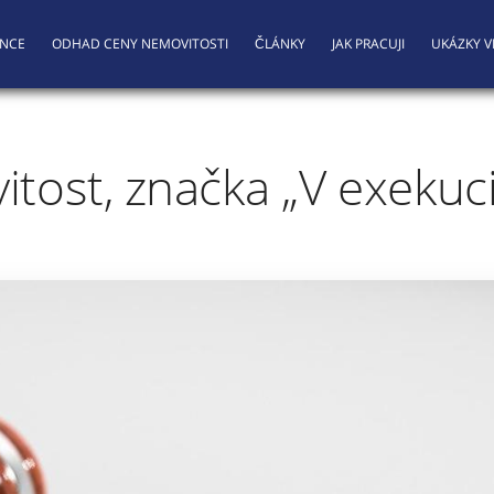
ENCE
ODHAD CENY NEMOVITOSTI
ČLÁNKY
JAK PRACUJI
UKÁZKY V
ost, značka „V exekuci