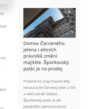
tek
k
dávat
Domov Červeného
jelena i elitních
právníků změní
roto
majitele. Šporkovský
.
palác je na prodej
Pražané ho znají hlavně díky
restauracím Červený jelen a SIA
všem
a také cukráři Skálovi.
Šporkovský palác je ale
především administrativní
tní