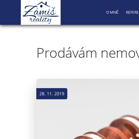
O MNĚ
REFER
Prodávám nemovit
28. 11. 2019