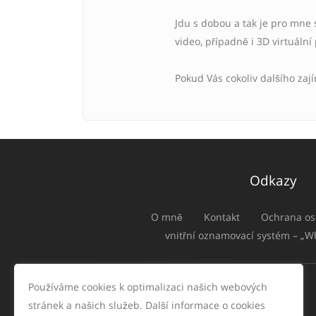
Jdu s dobou a tak je pro mne 
video, případně i 3D virtuální
Pokud Vás cokoliv dalšího zaj
Odkazy
O mně
Kontakt
Ochrana os
vnitřní oznamovací systém – „W
Používáme cookies k optimalizaci našich webových
stránek a našich služeb. Další informace o cookies