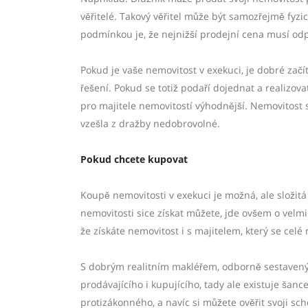
věřitelé. Takový věřitel může být samozřejmě fyzic
podmínkou je, že nejnižší prodejní cena musí o
Pokud je vaše nemovitost v exekuci, je dobré začí
řešení. Pokud se totiž podaří dojednat a realizov
pro majitele nemovitostí výhodnější. Nemovitost 
vzešla z dražby nedobrovolné.
Pokud chcete kupovat
Koupě nemovitosti v exekuci je možná, ale složitá
nemovitosti sice získat můžete, jde ovšem o velmi
že získáte nemovitost i s majitelem, který se cel
S dobrým realitním makléřem, odborně sestaveným
prodávajícího i kupujícího, tady ale existuje šanc
protizákonného, a navíc si můžete ověřit svoji sc