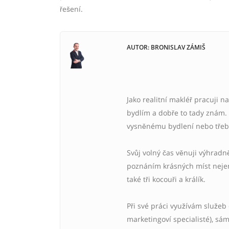
řešení.
AUTOR: BRONISLAV ZÁMIŠ
Jako realitní makléř pracuji na
bydlím a dobře to tady znám. 
vysněnému bydlení nebo třeba
Svůj volný čas věnuji výhradn
poznáním krásných míst nejen
také tři kocouři a králík.
Při své práci využívám služeb 
marketingoví specialisté), s