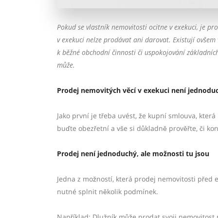
Pokud se vlastník nemovitosti ocitne v exekuci, je pr
v exekuci nelze prodávat ani darovat. Existují ovšem 
k běžné obchodní činnosti či uspokojování základních
může.
Prodej nemovitých věcí v exekuci není jednodu
Jako první je třeba uvést, že kupní smlouva, kter
buďte obezřetní a vše si důkladně prověřte, či ko
Prodej není jednoduchý, ale možnosti tu jsou
Jedna z možností, která prodej nemovitosti před 
nutné splnit několik podmínek.
Například: Dlužník může prodat svoji nemovitost