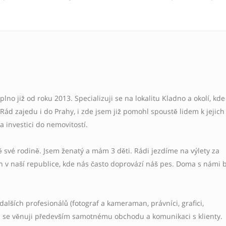
plno již od roku 2013. Specializuji se na lokalitu Kladno a okolí, kde
Rád zajedu i do Prahy, i zde jsem již pomohl spoustě lidem k jejich
 investici do nemovitostí.
ě své rodině. Jsem ženatý a mám 3 děti. Rádi jezdíme na výlety za
 v naší republice, kde nás často doprovází náš pes. Doma s námi b
dalších profesionálů (fotograf a kameraman, právníci, grafici,
ám se věnuji především samotnému obchodu a komunikaci s klienty.