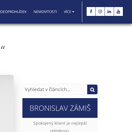
IDEOPROHLÍDEK
NEMOVITOSTI
VÍCE
“
BRONISLAV ZÁMIŠ
Spokojený klient je nejlepší
odměnou.