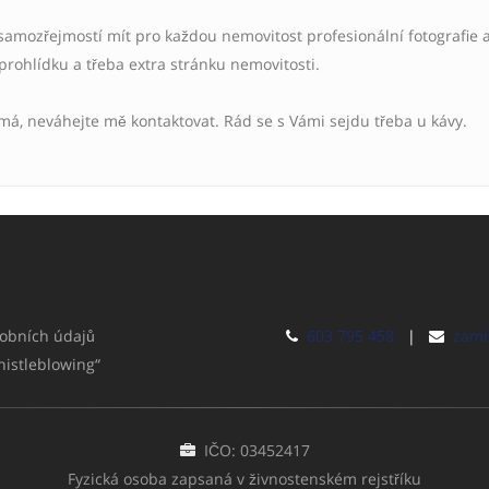
samozřejmostí mít pro každou nemovitost profesionální fotografie 
 prohlídku a třeba extra stránku nemovitosti.
ímá, neváhejte mě kontaktovat. Rád se s Vámi sejdu třeba u kávy.
obních údajů
603 795 458
|
zami
histleblowing“
IČO: 03452417
Fyzická osoba zapsaná v živnostenském rejstříku