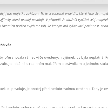
odej jeho majetku zakázán. To je všeobecné pravidlo, které říká, že maje
výjimky, které prodej povolují. V případě, že dlužník využívá svůj majete
 životních potřeb svých a osob, ke kterým má vyživovací povinnost, pro
chá věc
á by přesahovala rámec výše uvedených výjimek, by byla neplatná. P
nzultujte ideálně s realitním makléřem a právníkem u jednoho stolu
exekucí povoluje, je prodej před nedobrovolnou dražbou. Tady je o
 před nedobrovolnou dražbou, pokud s tím souhlasí exekutor a osta