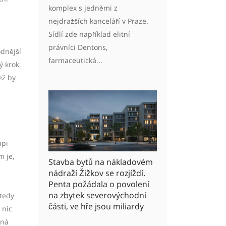
komplex s jedněmi z
nejdražších kanceláří v Praze.
Sídlí zde například elitní
právníci Dentons,
odnější
farmaceutická...
ý krok
ež by
upi
m je,
Stavba bytů na nákladovém
nádraží Žižkov se rozjíždí.
Penta požádala o povolení
na zbytek severovýchodní
 tedy
části, ve hře jsou miliardy
 nic
vná