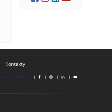
a
Kontakty
s@zamisreality.cz
|
|
|
|