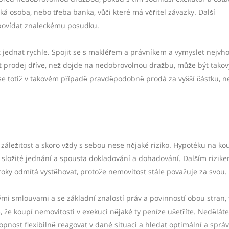
ká osoba, nebo třeba banka, vůči které má věřitel závazky. Další
dpovídat znaleckému posudku.
t jednat rychle. Spojit se s makléřem a právníkem a vymyslet nejvh
at prodej dříve, než dojde na nedobrovolnou dražbu, může být takov
se totiž v takovém případě pravděpodobně prodá za vyšší částku, n
 záležitost a skoro vždy s sebou nese nějaké riziko. Hypotéku na ko
 složité jednání a spousta dokladování a dohadování. Dalším rizike
é roky odmítá vystěhovat, protože nemovitost stále považuje za svou.
i smlouvami a se základní znalostí práv a povinností obou stran,
e, že koupí nemovitosti v exekuci nějaké ty peníze ušetříte. Neděláte
hopnost flexibilně reagovat v dané situaci a hledat optimální a sprá