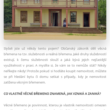
Slyšeli jste už někdy tento pojem? Občanský zákoník dělí věcná
břemena na tzv. služebnosti a reálná břemena. Jaké druhy služebností
existují, k čemu služebnosti slouží a jaká bývá jejich nejčastější
využitelnost v praxi. A myslíte si, že vám se to nemůže stát? Nikdy
neříkejte nikdy! Protože pokud si hodláte koupit nemovitost, můžete
se při hledání bytu či domu setkat s případy, kdy je nemovitost
zatížena věcným břemenem.
CO VLASTNĚ VĚCNÉ BŘEMENO ZNAMENÁ, JAK VZNIKÁ A ZANIKÁ?
Věcné břemeno je povinnost, kterou je vlastník nemovitosti omezen