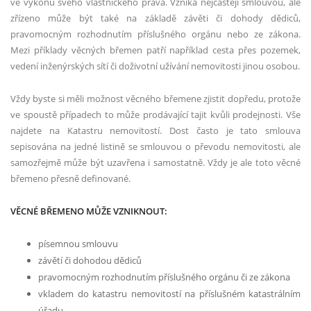
ve výkonu svého vlastnického práva. Vzniká nejčastěji smlouvou, ale
zřízeno může být také na základě závěti či dohody dědiců,
pravomocným rozhodnutím příslušného orgánu nebo ze zákona.
Mezi příklady věcných břemen patří například cesta přes pozemek,
vedení inženýrských sítí či doživotní užívání nemovitosti jinou osobou.
Vždy byste si měli možnost věcného břemene zjistit dopředu, protože
ve spoustě případech to může prodávající tajit kvůli prodejnosti. Vše
najdete na Katastru nemovitostí. Dost často je tato smlouva
sepisována na jedné listině se smlouvou o převodu nemovitosti, ale
samozřejmě může být uzavřena i samostatně. Vždy je ale toto věcné
břemeno přesně definované.
VĚCNÉ BŘEMENO MŮŽE VZNIKNOUT:
písemnou smlouvu
závětí či dohodou dědiců
pravomocným rozhodnutím příslušného orgánu či ze zákona
vkladem do katastru nemovitostí na příslušném katastrálním
úřadu