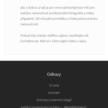
Jdu s dobou a tak je pro mne samozřejmostí mít pro
každou nemovitost profesionální fotografie a video,
případně i 3D virtuální prohlídku a třeba extra stránku
nemovitosti.
Pokud Vás cokoliv dalšího zajímá, neváhejte mě
kontaktovat. Rád se s Vámi sejdu třeba u kávy.
Odkazy
O mně
Kontakt
Ochrana osobních údajů
vnitřní oznamovací systém – „Whistleblowing“