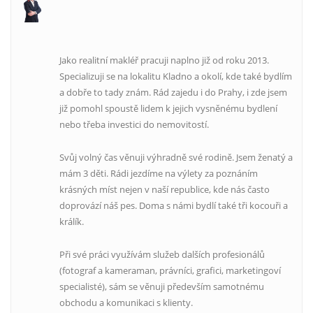
Jako realitní makléř pracuji naplno již od roku 2013.
Specializuji se na lokalitu Kladno a okolí, kde také bydlím
a dobře to tady znám. Rád zajedu i do Prahy, i zde jsem
již pomohl spoustě lidem k jejich vysněnému bydlení
nebo třeba investici do nemovitostí.
Svůj volný čas věnuji výhradně své rodině. Jsem ženatý a
mám 3 děti. Rádi jezdíme na výlety za poznáním
krásných míst nejen v naší republice, kde nás často
doprovází náš pes. Doma s námi bydlí také tři kocouři a
králík.
Při své práci využívám služeb dalších profesionálů
(fotograf a kameraman, právníci, grafici, marketingoví
specialisté), sám se věnuji především samotnému
obchodu a komunikaci s klienty.