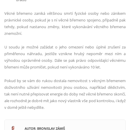
Věcné břemeno zaniká většinou smrtí fyzické osoby nebo zánikem
právnické osoby, pokud je s ní věcné břemeno spojeno, případně pak
tehdy, pokud nastanou změny, které vykonávání věcného břemena
znemožní.
U soudu je možné zažádat o jeho omezení nebo úplné zrušení za
přiměřenou náhradu, jestliže vznikne hrubý nepoměr mezi ním a
výhodou oprávněné osoby. Dále se pak právo odpovídající věcnému
břemeni může promlčet, pokud není vykonáváno 10 let.
Pokud by se vám do rukou dostala nemovitost s věcným břemenem
doživotního užívání nemovitosti jinou osobou, například dědictvím,
tak není nutné přepisovat energie do doby než věcné břemeno skončí,
ale rozhodně je dobré mít jako nový vlastník vše pod kontrolou, i když
v domě ještě nebydlíte.
AUTOR: BRONISLAV ZÁMIŠ