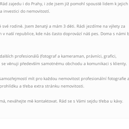
Rád zajedu i do Prahy, i zde jsem již pomohl spoustě lidem k jejich
 investici do nemovitostí.
ě své rodině. Jsem ženatý a mám 3 děti. Rádi jezdíme na výlety za
 v naší republice, kde nás často doprovází náš pes. Doma s námi b
dalších profesionálů (fotograf a kameraman, právníci, grafici,
ám se věnuji především samotnému obchodu a komunikaci s klienty.
samozřejmostí mít pro každou nemovitost profesionální fotografie 
 prohlídku a třeba extra stránku nemovitosti.
ímá, neváhejte mě kontaktovat. Rád se s Vámi sejdu třeba u kávy.