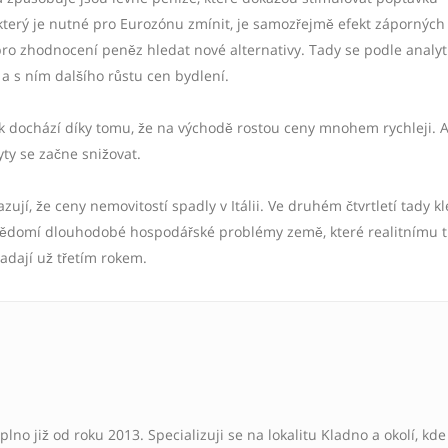
který je nutné pro Eurozónu zmínit, je samozřejmě efekt záporných
pro zhodnocení peněz hledat nové alternativy. Tady se podle analyt
a s ním dalšího růstu cen bydlení.
 dochází díky tomu, že na východě rostou ceny mnohem rychleji. A
byty se začne snižovat.
ují, že ceny nemovitostí spadly v Itálii. Ve druhém čtvrtletí tady kl
 svědomí dlouhodobé hospodářské problémy země, které realitnímu 
dají už třetím rokem.
plno již od roku 2013. Specializuji se na lokalitu Kladno a okolí, kde