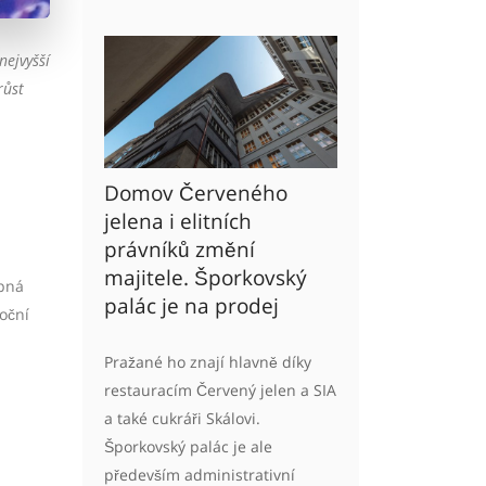
nejvyšší
růst
Domov Červeného
jelena i elitních
právníků změní
majitele. Šporkovský
upná
palác je na prodej
oční
Pražané ho znají hlavně díky
restauracím Červený jelen a SIA
a také cukráři Skálovi.
Šporkovský palác je ale
především administrativní