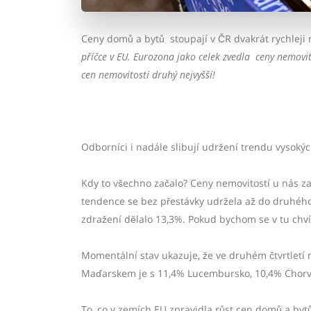
Ceny domů a bytů
stoupají v ČR dvakrát rychleji
příčce v EU. Eurozona jako celek zvedla
ceny nemovi
cen nemovitostí druhý nejvyšší!
Odborníci i nadále slibují udržení trendu vysokých
Kdy to všechno začalo? Ceny nemovitostí u nás za
tendence se bez přestávky udržela až do druhého 
zdražení dělalo 13,3%. Pokud bychom se v tu chvíli
Momentální stav ukazuje, že ve druhém čtvrtletí 
Maďarskem je s 11,4% Lucembursko, 10,4% Chorva
To, co v zemích EU zpravidla růst cen domů a byt