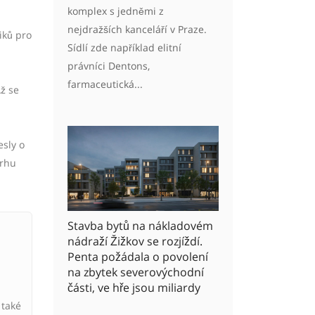
komplex s jedněmi z
nejdražších kanceláří v Praze.
iků pro
Sídlí zde například elitní
právníci Dentons,
farmaceutická...
ž se
esly o
trhu
Stavba bytů na nákladovém
nádraží Žižkov se rozjíždí.
Penta požádala o povolení
na zbytek severovýchodní
části, ve hře jsou miliardy
 také