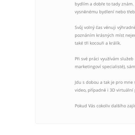
bydlím a dobře to tady znám. 
vysněnému bydlení nebo třeba
Svůj volný čas věnuji výhradn
poznáním krásných míst nejen
také tři kocouři a králík.
Při své práci využívám služeb 
marketingoví specialisté), s
Jdu s dobou a tak je pro mne 
video, případně i 3D virtuální
Pokud Vás cokoliv dalšího zaj