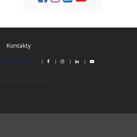
Kontakty
s@zamisreality.cz
|
|
|
|