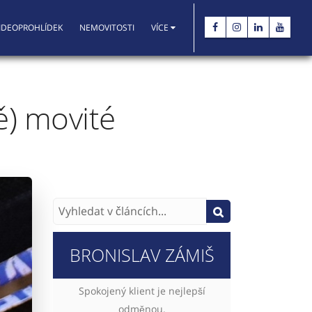
IDEOPROHLÍDEK
NEMOVITOSTI
VÍCE
ě) movité
BRONISLAV ZÁMIŠ
Spokojený klient je nejlepší
odměnou.