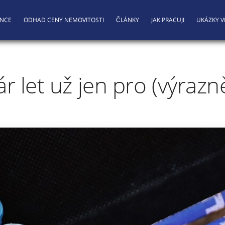
ENCE
ODHAD CENY NEMOVITOSTI
ČLÁNKY
JAK PRACUJI
UKÁZKY V
r let už jen pro (výrazn