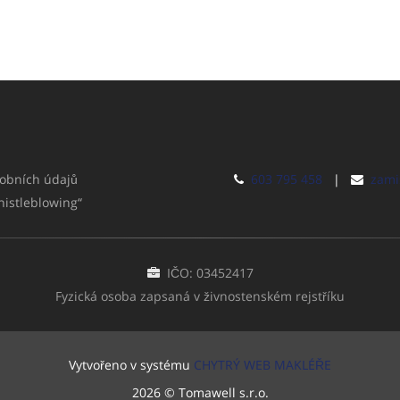
obních údajů
603 795 458
|
zami
histleblowing“
IČO: 03452417
Fyzická osoba zapsaná v živnostenském rejstříku
Vytvořeno v systému
CHYTRÝ WEB MAKLÉŘE
2026 © Tomawell s.r.o.