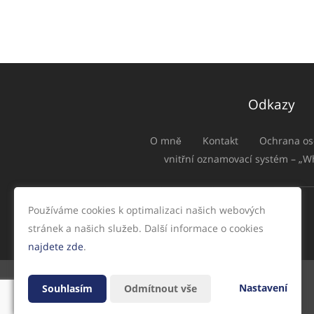
Odkazy
O mně
Kontakt
Ochrana os
vnitřní oznamovací systém – „W
Používáme cookies k optimalizaci našich webových
stránek a našich služeb. Další informace o cookies
najdete zde
.
Nastavení
Souhlasím
Odmítnout vše