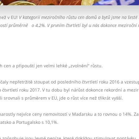
 než v EU!
V kategorii meziročního růstu cen domů a bytů jsme na šesté 
tostí průměrně
o 4,2%. V prvním čtvrtletí byl u nás dokonce meziroční 
 cen a připouští jen velmi lehké „zvolnění“ růstu.
čaly nepřetržitě stoupat od posledního čtvrtletí roku 2016 a vzest
čtvrtletí roku 2017. V tu dobu byl nárůst dokonce rekordní a mezir
 srovnali s průměrem v EU, jde o růst více než třikrát vyšší.
narostly nejvíce ceny nemovitostí v Maďarsku a to rovnou o 14%. Za
tsko a Portugalsko s 10,1%.
ů způsobuje jsou
levné peníze, které dokážou stimulovat poptávku