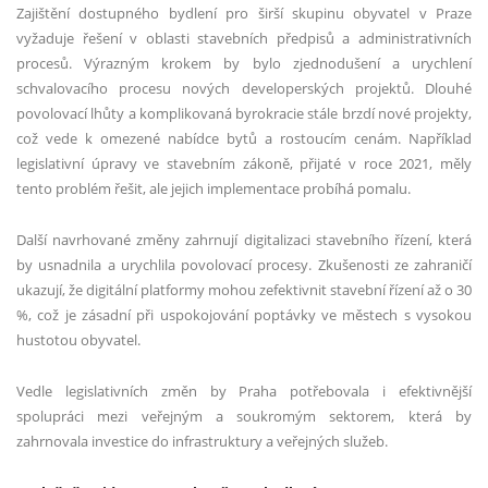
Zajištění dostupného bydlení pro širší skupinu obyvatel v Praze
vyžaduje řešení v oblasti stavebních předpisů a administrativních
procesů. Výrazným krokem by bylo zjednodušení a urychlení
schvalovacího procesu nových developerských projektů. Dlouhé
povolovací lhůty a komplikovaná byrokracie stále brzdí nové projekty,
což vede k omezené nabídce bytů a rostoucím cenám. Například
legislativní úpravy ve stavebním zákoně, přijaté v roce 2021, měly
tento problém řešit, ale jejich implementace probíhá pomalu​.
Další navrhované změny zahrnují digitalizaci stavebního řízení, která
by usnadnila a urychlila povolovací procesy. Zkušenosti ze zahraničí
ukazují, že digitální platformy mohou zefektivnit stavební řízení až o 30
%, což je zásadní při uspokojování poptávky ve městech s vysokou
hustotou obyvatel​.
Vedle legislativních změn by Praha potřebovala i efektivnější
spolupráci mezi veřejným a soukromým sektorem, která by
zahrnovala investice do infrastruktury a veřejných služeb.