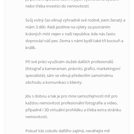
nebo třeba investici do nemovitostí.
Svůj volný čas věnuji výhradně své rodině. Jsem ženatý a
mám 3 děti. Rádi jezdíme na výlety za poznáním
krásných míst nejen v naší republice, kde nás často
doprovází náš pes. Doma s námi bydlí také tři kocouři a
králík.
Při své práci využívám služeb dalších profesionálů
(fotograf a kameraman, právníci, grafici, marketingoví
specialisté), sám se věnuji především samotnému
obchodu a komunikaci s klienty.
Jdu s dobou a tak je pro mne samozřejmostí mít pro
každou nemovitost profesionální fotografie a video,
případně i 3D virtuální prohlídku a třeba extra stránku
nemovitosti.
Pokud Vás cokoliv dalšího zajímá, neváhejte mě