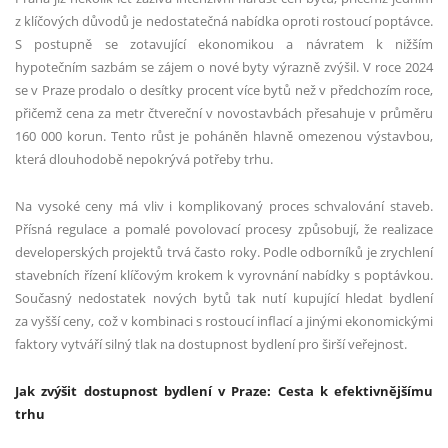
z klíčových důvodů je nedostatečná nabídka oproti rostoucí poptávce.
S postupně se zotavující ekonomikou a návratem k nižším
hypotečním sazbám se zájem o nové byty výrazně zvýšil. V roce 2024
se v Praze prodalo o desítky procent více bytů než v předchozím roce,
přičemž cena za metr čtvereční v novostavbách přesahuje v průměru
160 000 korun. Tento růst je poháněn hlavně omezenou výstavbou,
která dlouhodobě nepokrývá potřeby trhu.
Na vysoké ceny má vliv i komplikovaný proces schvalování staveb.
Přísná regulace a pomalé povolovací procesy způsobují, že realizace
developerských projektů trvá často roky. Podle odborníků je zrychlení
stavebních řízení klíčovým krokem k vyrovnání nabídky s poptávkou.
Současný nedostatek nových bytů tak nutí kupující hledat bydlení
za vyšší ceny, což v kombinaci s rostoucí inflací a jinými ekonomickými
faktory vytváří silný tlak na dostupnost bydlení pro širší veřejnost.
Jak zvýšit dostupnost bydlení v Praze: Cesta k efektivnějšímu
trhu