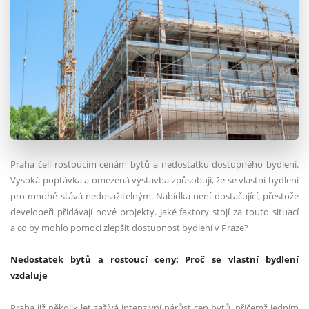
Praha čelí rostoucím cenám bytů a nedostatku dostupného bydlení.
Vysoká poptávka a omezená výstavba způsobují, že se vlastní bydlení
pro mnohé stává nedosažitelným. Nabídka není dostačující, přestože
developeři přidávají nové projekty. Jaké faktory stojí za touto situací
a co by mohlo pomoci zlepšit dostupnost bydlení v Praze?
Nedostatek bytů a rostoucí ceny: Proč se vlastní bydlení
vzdaluje
Praha již několik let zažívá intenzivní nárůst cen bytů, přičemž jedním