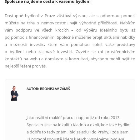
Společně najdeme cestu k vašemu bydlení
Dostupné bydlení v Praze zůstává výzvou, ale s odbornou pomocí
můžete na trhu s nemovitostmi najít výhodné příležitosti. Nabízím
vám podporu ve všech krocích – od výběru ideálního bytu až
po pomoc s financováním. Společně můžeme projít aktuální nabídky
a možnosti investic, které vám pomohou splnit vaše představy
o bydlení nebo zajímavé investici. Ozvěte se mi prostřednictvím
kontaktů na webu a domluvte si konzultaci, abychom mohli najít to
nejlepší řešení pro vás.
AUTOR: BRONISLAV ZÁMIŠ
Jako realitní makléř pracuji naplno již od roku 2013.
Specializuji se na lokalitu Kladno a okolí, kde také bydlím
a dobře to tady znám. Rád zajedu i do Prahy, i zde jsem
již pomohl spoustě lidem k jejich vysněnému bydlení