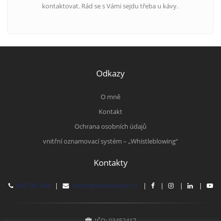
kontaktovat. Rád se s Vámi sejdu třeba u kávy.
Odkazy
O mně
Kontakt
Ochrana osobních údajů
vnitřní oznamovací systém – „Whistleblowing“
Kontakty
603 795 458
|
zamis@zamisreality.cz
|
|
|
|
IČO: 03452417