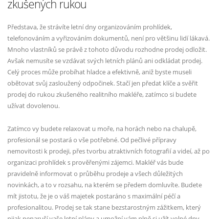
zkušených rukou
Představa, že strávíte letní dny organizováním prohlídek,
telefonováním a vyřizováním dokumentů, není pro většinu lidí lákavá.
Mnoho vlastníků se právě z tohoto důvodu rozhodne prodej odložit.
Avšak nemusíte se vzdávat svých letních plánů ani odkládat prodej.
Celý proces může probíhat hladce a efektivně, aniž byste museli
obětovat svůj zasloužený odpočinek. Stačí jen předat klíče a svěřit
prodej do rukou zkušeného realitního makléře, zatímco si budete
užívat dovolenou.
Zatímco vy budete relaxovat u moře, na horách nebo na chalupě,
profesionál se postará o vše potřebné. Od pečlivé přípravy
nemovitosti k prodeji, přes tvorbu atraktivních fotografií a videí, až po
organizaci prohlídek s prověřenými zájemci. Makléř vás bude
pravidelně informovat o průběhu prodeje a všech důležitých
novinkách, a to v rozsahu, na kterém se předem domluvíte. Budete
mít jistotu, že je o váš majetek postaráno s maximální péčí a
profesionalitou. Prodej se tak stane bezstarostným zážitkem, který
nijak nenaruší vaše letní plány a umožní vám plně si užít volné dny.