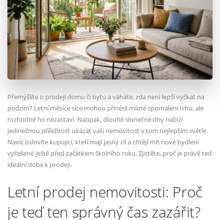
Přemýšlíte o prodeji domu či bytu a váháte, zda není lepší vyčkat na
podzim? Letní měsíce sice mohou přinést mírné zpomalení trhu, ale
rozhodně ho nezastaví. Naopak, dlouhé slunečné dny nabízí
jedinečnou příležitost ukázat vaši nemovitost v tom nejlepším světle.
Navíc oslovíte kupující, kteří mají jasný cíl a chtějí mít nové bydlení
vyřešené ještě před začátkem školního roku. Zjistěte, proč je právě teď
ideální doba k prodeji.
Letní prodej nemovitosti: Proč
je teď ten správný čas zazářit?