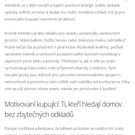
stísněně, se v létě rozzáří a naplní pozitivní energií. Světlo dokáže
opticky zvětšit prostor a dodat mu svěží, moderní vzhled, což je pro
potenciální kupující nesmírně atraktivní.
Kromě interiéru je léto ideální pro ukázku potenciálu venkovních
prostor. Máte balkon, lodžii, terasu nebo dokonce malou zahrádku?
Právě teď je čas je předvést v plné kráse. Rozkvetlé květiny, pečlivě
upravený trávník a venkovní posezení zalité sluncem vyvolávají v
zájemcích pocit klidu a pohody. Představí si, jak si zde po práci
vychutnávají kávu nebo tráví příjemné víkendy s rodinou. Tyto
vizuální prvky jsou klíčové pro vytvoření emocionálního spojení s
nemovitostí a pomohou vám odlišit vaši nabídku od konkurence. Díky
nim se váš domov stane snem, nikoliv jen prostorem k bydlení.
Motivovaní kupující: Ti, kteří hledají domov
bez zbytečných odkladů
Panuje rozšířená představa, že během prázdnin se realitní trh zcela