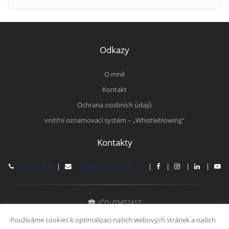
Odkazy
O mně
Kontakt
Ochrana osobních údajů
vnitřní oznamovací systém – „Whistleblowing“
Kontakty
603 795 458
|
zamis@zamisreality.cz
|
|
|
|
IČO: 03452417
Fyzická osoba zapsaná v živnostenském rejstříku
Používáme cookies k optimalizaci našich webových stránek a našich