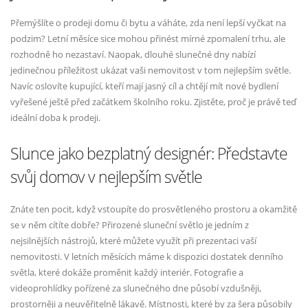
Přemýšlíte o prodeji domu či bytu a váháte, zda není lepší vyčkat na
podzim? Letní měsíce sice mohou přinést mírné zpomalení trhu, ale
rozhodně ho nezastaví. Naopak, dlouhé slunečné dny nabízí
jedinečnou příležitost ukázat vaši nemovitost v tom nejlepším světle.
Navíc oslovíte kupující, kteří mají jasný cíl a chtějí mít nové bydlení
vyřešené ještě před začátkem školního roku. Zjistěte, proč je právě teď
ideální doba k prodeji.
Slunce jako bezplatný designér: Představte
svůj domov v nejlepším světle
Znáte ten pocit, když vstoupíte do prosvětleného prostoru a okamžitě
se v něm cítíte dobře? Přirozené sluneční světlo je jedním z
nejsilnějších nástrojů, které můžete využít při prezentaci vaší
nemovitosti. V letních měsících máme k dispozici dostatek denního
světla, které dokáže proměnit každý interiér. Fotografie a
videoprohlídky pořízené za slunečného dne působí vzdušněji,
prostorněji a neuvěřitelně lákavě. Místnosti, které by za šera působily