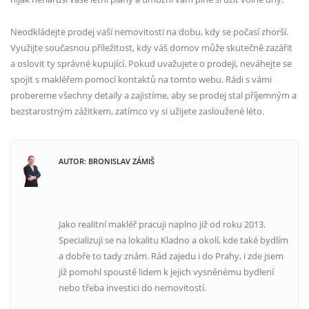
Neodkládejte prodej vaší nemovitosti na dobu, kdy se počasí zhorší.
Využijte současnou příležitost, kdy váš domov může skutečně zazářit
a oslovit ty správné kupující. Pokud uvažujete o prodeji, neváhejte se
spojit s makléřem pomocí kontaktů na tomto webu. Rádi s vámi
probereme všechny detaily a zajistíme, aby se prodej stal příjemným a
bezstarostným zážitkem, zatímco vy si užijete zasloužené léto.
AUTOR: BRONISLAV ZÁMIŠ
Jako realitní makléř pracuji naplno již od roku 2013.
Specializuji se na lokalitu Kladno a okolí, kde také bydlím
a dobře to tady znám. Rád zajedu i do Prahy, i zde jsem
již pomohl spoustě lidem k jejich vysněnému bydlení
nebo třeba investici do nemovitostí.