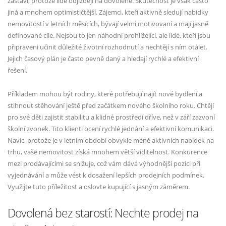
zastaví, protože lidé odjíždějí na dovolené. Skutečnost je však často
jiná a mnohem optimističtější. Zájemci, kteří aktivně sledují nabídky
nemovitostí v letních měsících, bývají velmi motivovaní a mají jasně
definované cíle. Nejsou to jen náhodní prohlížející, ale lidé, kteří jsou
připraveni učinit důležité životní rozhodnutí a nechtějí s ním otálet.
Jejich časový plán je často pevně daný a hledají rychlé a efektivní
řešení.
Příkladem mohou být rodiny, které potřebují najít nové bydlení a
stihnout stěhování ještě před začátkem nového školního roku. Chtějí
pro své děti zajistit stabilitu a klidné prostředí dříve, než v září zazvoní
školní zvonek. Tito klienti ocení rychlé jednání a efektivní komunikaci.
Navíc, protože je v letním období obvykle méně aktivních nabídek na
trhu, vaše nemovitost získá mnohem větší viditelnost. Konkurence
mezi prodávajícími se snižuje, což vám dává výhodnější pozici při
vyjednávání a může vést k dosažení lepších prodejních podmínek.
Využijte tuto příležitost a oslovte kupující s jasným záměrem.
Dovolená bez starostí: Nechte prodej na