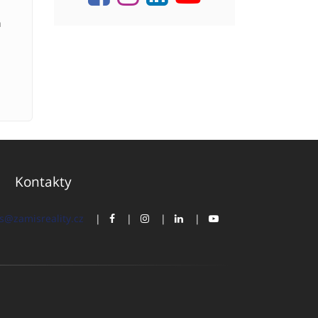
a
Kontakty
s@zamisreality.cz
|
|
|
|