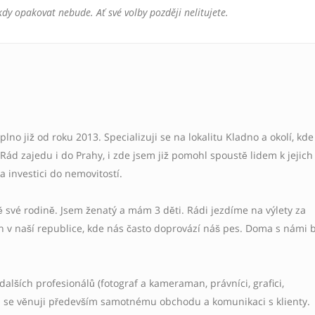
dy opakovat nebude. Ať své volby později nelitujete.
plno již od roku 2013. Specializuji se na lokalitu Kladno a okolí, kde
Rád zajedu i do Prahy, i zde jsem již pomohl spoustě lidem k jejich
 investici do nemovitostí.
ě své rodině. Jsem ženatý a mám 3 děti. Rádi jezdíme na výlety za
 v naší republice, kde nás často doprovází náš pes. Doma s námi b
dalších profesionálů (fotograf a kameraman, právníci, grafici,
ám se věnuji především samotnému obchodu a komunikaci s klienty.