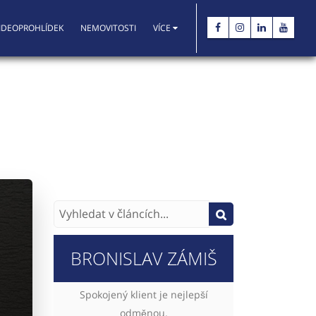
IDEOPROHLÍDEK
NEMOVITOSTI
VÍCE
BRONISLAV ZÁMIŠ
Spokojený klient je nejlepší
odměnou.