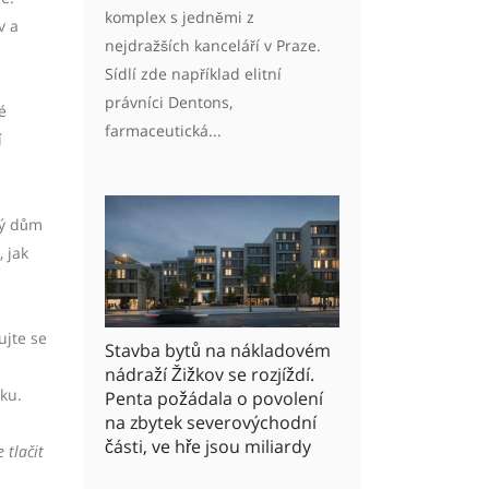
komplex s jedněmi z
v a
nejdražších kanceláří v Praze.
Sídlí zde například elitní
právníci Dentons,
é
farmaceutická...
í
ný dům
, jak
ujte se
Stavba bytů na nákladovém
nádraží Žižkov se rozjíždí.
ku.
Penta požádala o povolení
na zbytek severovýchodní
části, ve hře jsou miliardy
 tlačit