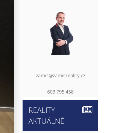
zamis@zamisreality.cz
603 795 458
REALITY
AKTUÁLNĚ