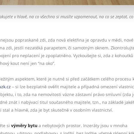
akujete v hlavě, na co všechno si musíte vzpomenout, na co se zeptat, co 
li nejsou popraskané zdi, zda nová elektřina je opravdu v mědi, nové
a zdi, jestli nezatéká parapetem, či samotným oknem. Zkontrolujte
ojení pro neplacení je zpoplatněno. Vyzkoušejte si, zda z kohoutků
hový kout není jen “na oko”.
žitým aspektem, které je nutné si před začátkem celého procesu
zk.cz
– si lze bezplatně ověřit majitele a případná omezení vlastni
jektu, i to, zda na nemovitosti vázne zástavní právo smluvní (zda j
dné znát i nabývací titul současného majitele, tzn., na základě jaké
 stal a hlavně, zda je byt skutečně v osobním vlastnictví.
řte si
výměry bytu
a nebytových prostor. Inzeráty jsou v mnoha
bytnou, užitnou, podlahovou, s lodžií, bez lodžie, včetně sklepní kój