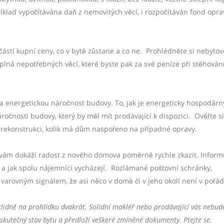
klad vypočítávána daň z nemovitých věcí, i rozpočítáván fond opra
částí kupní ceny, co v bytě zůstane a co ne.
Prohlédněte si nebytov
í plná nepotřebných věcí, které byste pak za své peníze při stěhován
 a energetickou náročnost budovy. To, jak je energeticky hospodár
ročnosti budovy, který by měl mít prodávající k dispozici.
Ověřte si
 rekonstrukci, kolik má dům naspořeno na případné opravy.
, vám dokáží radost z nového domova poměrně rychle zkazit. Inform
a jak spolu nájemníci vycházejí.
Rozlámané poštovní schránky,
varovným signálem, že asi něco v domě či v jeho okolí není v pořád
 klidně na prohlídku dvakrát. Solidní makléř nebo prodávající vás nebude
 skutečný stav bytu a předloží veškeré zmíněné dokumenty. Ptejte se.