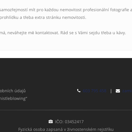
samozřejmostí mít pro každou nemovitost profesionální fotografie 
 prohlídku a třeba extra stránku nemovitosti.
ímá, neváhejte mě kontaktovat. Rád se s Vámi sejdu třeba u kávy.
obních údajů
603 795 458
|
zami
histleblowing“
IČO: 03452417
Fyzická osoba zapsaná v živnostenském rejstříku