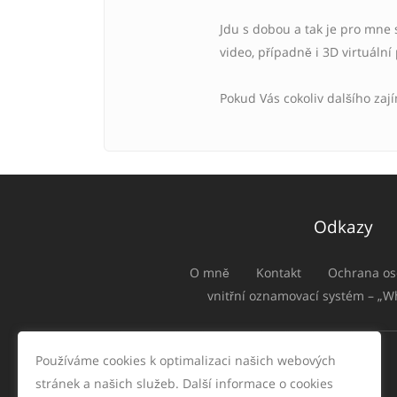
Jdu s dobou a tak je pro mne 
video, případně i 3D virtuální
Pokud Vás cokoliv dalšího zaj
Odkazy
O mně
Kontakt
Ochrana os
vnitřní oznamovací systém – „W
Používáme cookies k optimalizaci našich webových
stránek a našich služeb. Další informace o cookies