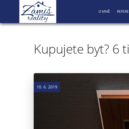
O MNĚ
REFER
Kupujete byt? 6 t
10. 6. 2019