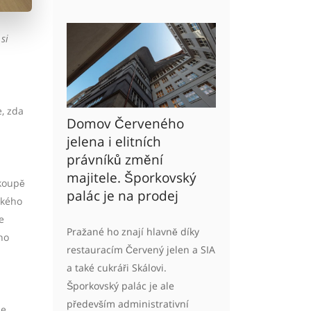
si
, zda
Domov Červeného
jelena i elitních
právníků změní
majitele. Šporkovský
 koupě
palác je na prodej
ckého
e
Pražané ho znají hlavně díky
ho
restauracím Červený jelen a SIA
a také cukráři Skálovi.
Šporkovský palác je ale
především administrativní
e.