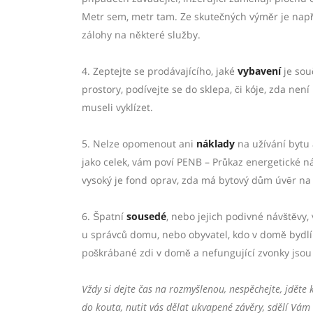
Metr sem, metr tam. Ze skutečných výměr je napří
zálohy na některé služby.
4. Zeptejte se prodávajícího, jaké
vybavení
je sou
prostory, podívejte se do sklepa, či kóje, zda nen
museli vyklízet.
5. Nelze opomenout ani
náklady
na užívání bytu
jako celek, vám poví PENB – Průkaz energetické ná
vysoký je fond oprav, zda má bytový dům úvěr na
6. Špatní
sousedé
, nebo jejich podivné návštěvy
u správců domu, nebo obyvatel, kdo v domě bydlí 
poškrábané zdi v domě a nefungující zvonky jsou 
Vždy si dejte čas na rozmyšlenou, nespěchejte, jděte
do kouta, nutit vás dělat ukvapené závěry, sdělí Vám