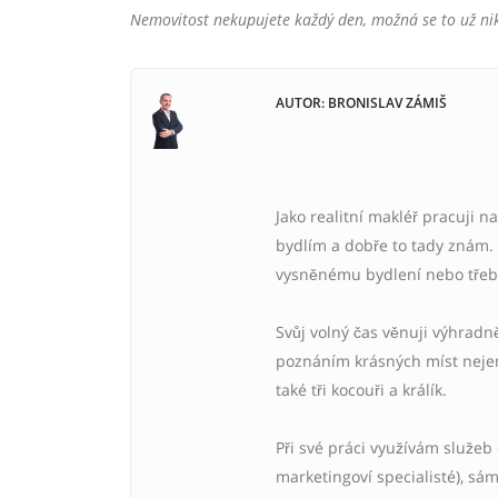
Nemovitost nekupujete každý den, možná se to už nik
AUTOR: BRONISLAV ZÁMIŠ
Jako realitní makléř pracuji na
bydlím a dobře to tady znám. 
vysněnému bydlení nebo třeba
Svůj volný čas věnuji výhradn
poznáním krásných míst nejen
také tři kocouři a králík.
Při své práci využívám služeb 
marketingoví specialisté), s