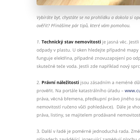
Vybíráte byt, chystáte se na prohlídku a dokola si op
ověřit? Přinášíme pár tipů, které vám pomohou.
1.
Technický stav nemovitosti
je jasná věc. Jest
odpady v plastu. U oken hledejte případné mapy n
funguje elektřina, případné znovuzapojení po odp
skutečně teče voda. Jestli zde například nový sprc
2.
Právní náležitosti
jsou zásadním a neméně důle
prověřit. Na portále katastrálního úřadu –
www.cu
práva, věcná břemena, předkupní právo jiného sub
nemovitostí ručeno vůči pohledávce).
Dále je vho
práva, listiny, se majitelem prodávané nemovitosti
3. Další v řadě je poměrně jednoduchá rada. Změ
případech zavádějící, inzerující zaměňují plochu o