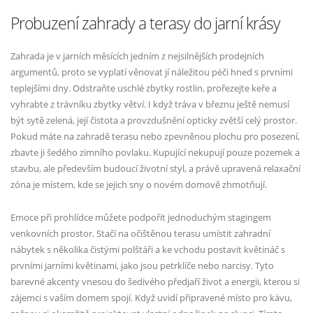
Probuzení zahrady a terasy do jarní krásy
Zahrada je v jarních měsících jedním z nejsilnějších prodejních
argumentů, proto se vyplatí věnovat jí náležitou péči hned s prvními
teplejšími dny. Odstraňte uschlé zbytky rostlin, prořezejte keře a
vyhrabte z trávníku zbytky větví. I když tráva v březnu ještě nemusí
být sytě zelená, její čistota a provzdušnění opticky zvětší celý prostor.
Pokud máte na zahradě terasu nebo zpevněnou plochu pro posezení,
zbavte ji šedého zimního povlaku. Kupující nekupují pouze pozemek a
stavbu, ale především budoucí životní styl, a právě upravená relaxační
zóna je místem, kde se jejich sny o novém domově zhmotňují.
Emoce při prohlídce můžete podpořit jednoduchým stagingem
venkovních prostor. Stačí na očištěnou terasu umístit zahradní
nábytek s několika čistými polštáři a ke vchodu postavit květináč s
prvními jarními květinami, jako jsou petrklíče nebo narcisy. Tyto
barevné akcenty vnesou do šedivého předjaří život a energii, kterou si
zájemci s vaším domem spojí. Když uvidí připravené místo pro kávu,