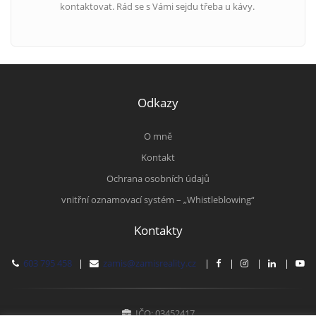
kontaktovat. Rád se s Vámi sejdu třeba u kávy.
Odkazy
O mně
Kontakt
Ochrana osobních údajů
vnitřní oznamovací systém – „Whistleblowing“
Kontakty
603 795 458
|
zamis@zamisreality.cz
|
|
|
|
IČO: 03452417