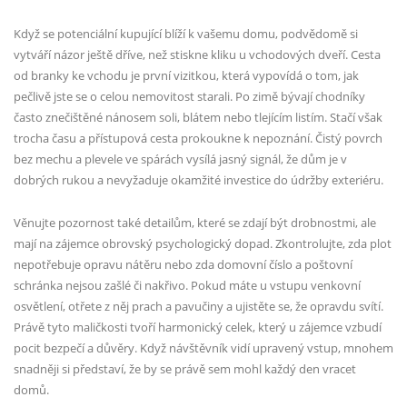
Když se potenciální kupující blíží k vašemu domu, podvědomě si
vytváří názor ještě dříve, než stiskne kliku u vchodových dveří. Cesta
od branky ke vchodu je první vizitkou, která vypovídá o tom, jak
pečlivě jste se o celou nemovitost starali. Po zimě bývají chodníky
často znečištěné nánosem soli, blátem nebo tlejícím listím. Stačí však
trocha času a přístupová cesta prokoukne k nepoznání. Čistý povrch
bez mechu a plevele ve spárách vysílá jasný signál, že dům je v
dobrých rukou a nevyžaduje okamžité investice do údržby exteriéru.
Věnujte pozornost také detailům, které se zdají být drobnostmi, ale
mají na zájemce obrovský psychologický dopad. Zkontrolujte, zda plot
nepotřebuje opravu nátěru nebo zda domovní číslo a poštovní
schránka nejsou zašlé či nakřivo. Pokud máte u vstupu venkovní
osvětlení, otřete z něj prach a pavučiny a ujistěte se, že opravdu svítí.
Právě tyto maličkosti tvoří harmonický celek, který u zájemce vzbudí
pocit bezpečí a důvěry. Když návštěvník vidí upravený vstup, mnohem
snadněji si představí, že by se právě sem mohl každý den vracet
domů.