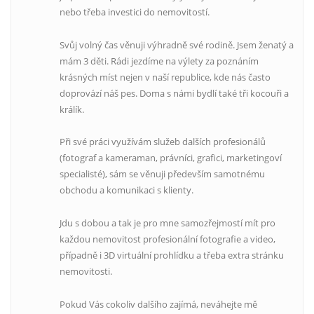
nebo třeba investici do nemovitostí.
Svůj volný čas věnuji výhradně své rodině. Jsem ženatý a
mám 3 děti. Rádi jezdíme na výlety za poznáním
krásných míst nejen v naší republice, kde nás často
doprovází náš pes. Doma s námi bydlí také tři kocouři a
králík.
Při své práci využívám služeb dalších profesionálů
(fotograf a kameraman, právníci, grafici, marketingoví
specialisté), sám se věnuji především samotnému
obchodu a komunikaci s klienty.
Jdu s dobou a tak je pro mne samozřejmostí mít pro
každou nemovitost profesionální fotografie a video,
případně i 3D virtuální prohlídku a třeba extra stránku
nemovitosti.
Pokud Vás cokoliv dalšího zajímá, neváhejte mě