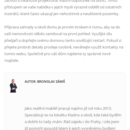
začnou si okamžitě projektovat vlastní odpočinek na slunci. Tímto
přístupem se vaše nabídka v jejich mysli výrazně oddělí od ostatních
inzerátů, které často ukazují jen nehostinné a neuklizené pozemky.
Příprava zahrady a okolí domu je prvním krokem k tomu, aby se do
vaší nemovitosti někdo zamiloval na první pohled. Využijte sílu
předjaří a dopřejte svému domovu tento osvěžující restart. Pokud si
přejete probrat detaily prodeje osobně, neváhejte využít kontakty na
tomto webu. Společně pro váš dům najdeme ty správné nové
majitele.
AUTOR: BRONISLAV ZÁMIŠ
Jako realitní makléř pracuji naplno již od roku 2013.
Specializuji se na lokalitu Kladno a okolí, kde také bydlím
a dobře to tady znám. Rád zajedu i do Prahy, i zde jsem
již pomohl spoustě lidem k jejich vysněnému bydlení