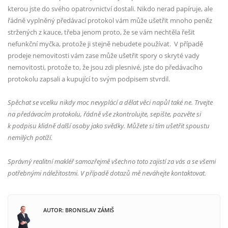
kterou jste do svého opatrovnictví dostali. Nikdo nerad papíruje, ale
řádně vyplněný předávací protokol vám může ušetřit mnoho peněz
stržených z kauce, třeba jenom proto, že se vám nechtěla řešit
nefunkční myčka, protože ji stejně nebudete používat.
V případě
prodeje nemovitosti vám zase může ušetřit spory o skryté vady
nemovitosti, protože to, že jsou zdi plesnivé, jste do předávacího
protokolu zapsali a kupující to svým podpisem stvrdil.
Spěchat se vcelku nikdy moc nevyplácí a dělat věci napůl také ne. Trvejte
na předávacím protokolu, řádně vše zkontrolujte, sepište, pozvěte si
k podpisu klidně další osoby jako svědky. Můžete si tím ušetřit spoustu
nemilých potíží.
Správný realitní makléř samozřejmě všechno toto zajistí za vás a se všemi
potřebnými náležitostmi. V případě dotazů mě neváhejte kontaktovat.
AUTOR: BRONISLAV ZÁMIŠ