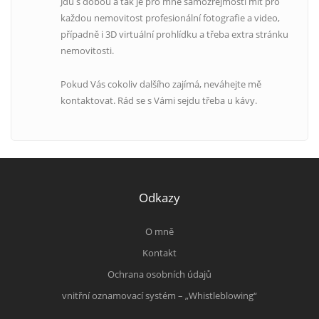
Jdu s dobou a tak je pro mne samozřejmostí mít pro
každou nemovitost profesionální fotografie a video,
případně i 3D virtuální prohlídku a třeba extra stránku
nemovitosti.
Pokud Vás cokoliv dalšího zajímá, neváhejte mě
kontaktovat. Rád se s Vámi sejdu třeba u kávy.
Odkazy
O mně
Kontakt
Ochrana osobních údajů
vnitřní oznamovací systém – „Whistleblowing“