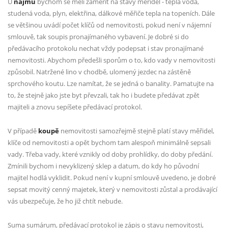
U
nájmu
bychom se měli zaměřit na stavy měřidel - teplá voda,
studená voda, plyn, elektřina, dálkové měřiče tepla na topeních. Dále
se většinou uvádí počet klíčů od nemovitosti, pokud není v nájemní
smlouvě, tak soupis pronajímaného vybavení. Je dobré si do
předávacího protokolu nechat vždy podepsat i stav pronajímané
nemovitosti. Abychom předešli sporům o to, kdo vady v nemovitosti
způsobil. Natržené lino v chodbě, ulomený jezdec na zástěně
sprchového koutu. Lze namítat, že se jedná o banality. Pamatujte na
to, že stejně jako jste byt převzali, tak ho i budete předávat zpět
majiteli a znovu sepíšete předávací protokol.
V případě
koupě
nemovitosti samozřejmě stejně platí stavy měřidel,
klíče od nemovitosti a opět bychom tam alespoň minimálně sepsali
vady. Třeba vady, které vznikly od doby prohlídky, do doby předání.
Zmínili bychom i nevyklizený sklep a datum, do kdy ho původní
majitel hodlá vyklidit. Pokud není v kupní smlouvě uvedeno, je dobré
sepsat movitý cenný majetek, který v nemovitosti zůstal a prodávající
vás ubezpečuje, že ho již chtít nebude.
Suma sumárum, předávací protokol je zápis o stavu nemovitosti,