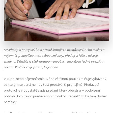
Leckdo by si pomyslel, že si prostě kupující a prodávající, nebo majitel a
nájemník, podepíšou mezi sebou smlouvy, předají si klíče a mise je
splněna. Důležité je však nezapomenout si nemovitosti řádně převzít a
předat.
Protože co je psáno, to je dáno.
V kupní nebo nájemní smlouvě se většinou pouze zmiňuje vybavení,
se kterým se daná nemovitost prodává, či pronajímá. Předávací
protokol je v podstatě zápis předání, který obě strany podpisem
potvrdí. A co lze do předávacího protokolu zapsat? Co by tam chybět
nemělo?