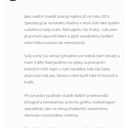
Jako realitní makléř pracuji naplno již od roku 2013.
Specializuji se na lokalitu Kladno a okolí, kde také bydlím
a dobře to tady znám. Rád zajedu i do Prahy, i zde jsem
již pomohl spoustě lidem k jejich vysněnému bydlení
nebo třeba investici do nemovitostí.
Svůj volný čas věnuji výhradně své rodině. Jsem ženatý a
mám 3 děti. Rádi jezdíme na výlety za poznáním
krásných míst nejen v naší republice, kde nás často
doprovází náš pes. Doma s námi bydlí také tři kocouři a
králík.
Při své práci využívám služeb dalších profesionálů
(fotograf a kameraman, právníci, grafici, marketingoví
specialisté), sám se věnuji především samotnému
obchodu a komunikaci s klienty.