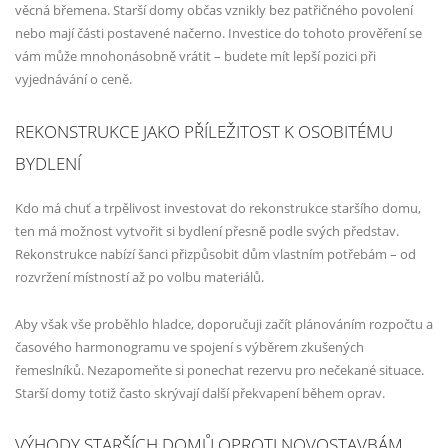
věcná břemena. Starší domy občas vznikly bez patřičného povolení
nebo mají části postavené načerno. Investice do tohoto prověření se
vám může mnohonásobně vrátit – budete mít lepší pozici při
vyjednávání o ceně.
REKONSTRUKCE JAKO PŘÍLEŽITOST K OSOBITÉMU
BYDLENÍ
Kdo má chuť a trpělivost investovat do rekonstrukce staršího domu,
ten má možnost vytvořit si bydlení přesně podle svých představ.
Rekonstrukce nabízí šanci přizpůsobit dům vlastním potřebám – od
rozvržení místností až po volbu materiálů.
Aby však vše proběhlo hladce, doporučuji začít plánováním rozpočtu a
časového harmonogramu ve spojení s výběrem zkušených
řemeslníků. Nezapomeňte si ponechat rezervu pro nečekané situace.
Starší domy totiž často skrývají další překvapení během oprav.
VÝHODY STARŠÍCH DOMŮ OPROTI NOVOSTAVBÁM