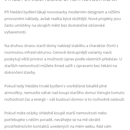
Při hledání bydlení lákají novostavby moderním designem a nižšími
provozními náklady, avšak realita bývá složitější. Nové projekty jsou
často umístěny na okrajích měst bez dostatečné občanské
vybavenosti.
Na druhou stranu starší domy nabízejí stabilitu a charakter čtvrtí s
rozvinutou infrastrukturou. Cenově dostupnější varianty navíc
poskytují větší prostor a možnosti úprav podle vlastních představ. U
starších nemovitostí můžete ihned začít s úpravami bez čekání na
dokončení stavby.
Pokud tedy hledáte trvalé bydlení v osvědčené lokalitě plné
atmosféry, nemusíte váhat nad koupí staršího domu! Venujte tomuto
rozhodnutí čas a energii – váš budoucí domov si to rozhodně zaslouží.
Pokud máte otázky ohledně koupě starší nemovitosti nebo
potřebujete s něčím poradit, neváhejte se na mě obrátit
prostřednictvím kontaktů uvedených na mém webu. Rád vám