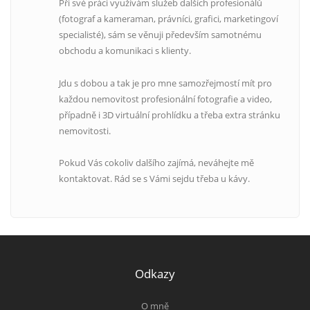
Při své práci využívám služeb dalších profesionálů
(fotograf a kameraman, právníci, grafici, marketingoví
specialisté), sám se věnuji především samotnému
obchodu a komunikaci s klienty.
Jdu s dobou a tak je pro mne samozřejmostí mít pro
každou nemovitost profesionální fotografie a video,
případně i 3D virtuální prohlídku a třeba extra stránku
nemovitosti.
Pokud Vás cokoliv dalšího zajímá, neváhejte mě
kontaktovat. Rád se s Vámi sejdu třeba u kávy.
Odkazy
O mně