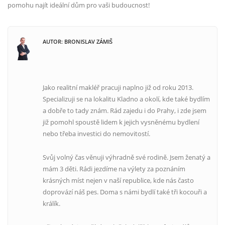
pomohu najít ideální dům pro vaši budoucnost!
AUTOR: BRONISLAV ZÁMIŠ
Jako realitní makléř pracuji naplno již od roku 2013.
Specializuji se na lokalitu Kladno a okolí, kde také bydlím
a dobře to tady znám. Rád zajedu i do Prahy, i zde jsem
již pomohl spoustě lidem k jejich vysněnému bydlení
nebo třeba investici do nemovitostí.
Svůj volný čas věnuji výhradně své rodině. Jsem ženatý a
mám 3 děti. Rádi jezdíme na výlety za poznáním
krásných míst nejen v naší republice, kde nás často
doprovází náš pes. Doma s námi bydlí také tři kocouři a
králík.