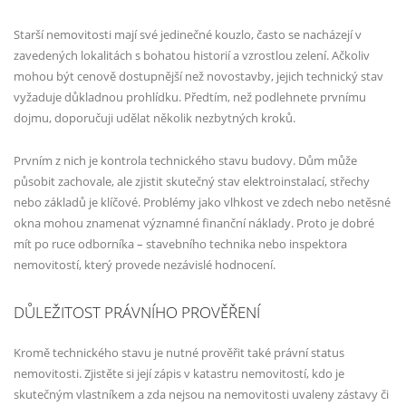
Starší nemovitosti mají své jedinečné kouzlo, často se nacházejí v
zavedených lokalitách s bohatou historií a vzrostlou zelení. Ačkoliv
mohou být cenově dostupnější než novostavby, jejich technický stav
vyžaduje důkladnou prohlídku. Předtím, než podlehnete prvnímu
dojmu, doporučuji udělat několik nezbytných kroků.
Prvním z nich je kontrola technického stavu budovy. Dům může
působit zachovale, ale zjistit skutečný stav elektroinstalací, střechy
nebo základů je klíčové. Problémy jako vlhkost ve zdech nebo netěsné
okna mohou znamenat významné finanční náklady. Proto je dobré
mít po ruce odborníka – stavebního technika nebo inspektora
nemovitostí, který provede nezávislé hodnocení.
DŮLEŽITOST PRÁVNÍHO PROVĚŘENÍ
Kromě technického stavu je nutné prověřit také právní status
nemovitosti. Zjistěte si její zápis v katastru nemovitostí, kdo je
skutečným vlastníkem a zda nejsou na nemovitosti uvaleny zástavy či