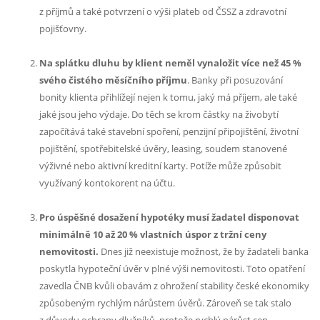
z příjmů a také potvrzení o výši plateb od ČSSZ a zdravotní
pojišťovny.
Na splátku dluhu by klient neměl vynaložit více než 45 %
svého čistého měsíčního příjmu
. Banky při posuzování
bonity klienta přihlížejí nejen k tomu, jaký má příjem, ale také
jaké jsou jeho výdaje. Do těch se krom částky na živobytí
započítává také stavební spoření, penzijní připojištění, životní
pojištění, spotřebitelské úvěry, leasing, soudem stanovené
výživné nebo aktivní kreditní karty. Potíže může způsobit
využívaný kontokorent na účtu.
Pro úspěšné dosažení hypotéky musí žadatel disponovat
minimálně 10 až 20 % vlastních úspor z tržní ceny
nemovitosti.
Dnes již neexistuje možnost, že by žadateli banka
poskytla hypoteční úvěr v plné výši nemovitosti. Toto opatření
zavedla ČNB kvůli obavám z ohrožení stability české ekonomiky
způsobeným rychlým nárůstem úvěrů. Zároveň se tak stalo
z důvodu ochrany dlužníků, protože rychlý nárůst cen