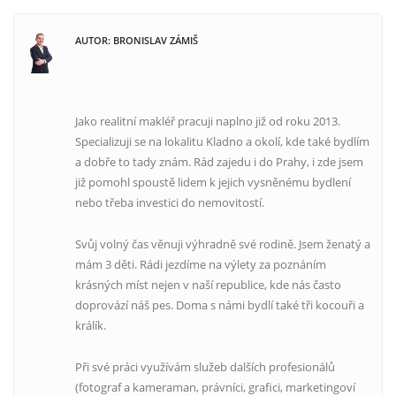
AUTOR: BRONISLAV ZÁMIŠ
Jako realitní makléř pracuji naplno již od roku 2013.
Specializuji se na lokalitu Kladno a okolí, kde také bydlím
a dobře to tady znám. Rád zajedu i do Prahy, i zde jsem
již pomohl spoustě lidem k jejich vysněnému bydlení
nebo třeba investici do nemovitostí.
Svůj volný čas věnuji výhradně své rodině. Jsem ženatý a
mám 3 děti. Rádi jezdíme na výlety za poznáním
krásných míst nejen v naší republice, kde nás často
doprovází náš pes. Doma s námi bydlí také tři kocouři a
králík.
Při své práci využívám služeb dalších profesionálů
(fotograf a kameraman, právníci, grafici, marketingoví