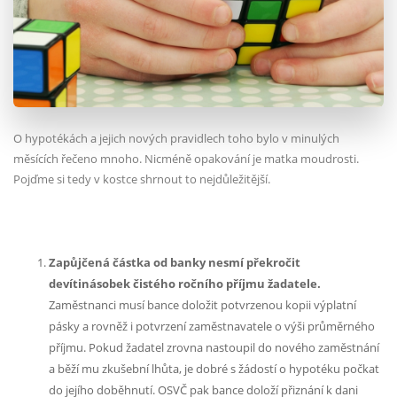
O hypotékách a jejich nových pravidlech toho bylo v minulých
měsících řečeno mnoho. Nicméně opakování je matka moudrosti.
Pojďme si tedy v kostce shrnout to nejdůležitější.
Zapůjčená částka od banky nesmí překročit
devítinásobek čistého ročního příjmu žadatele.
Zaměstnanci musí bance doložit potvrzenou kopii výplatní
pásky a rovněž i potvrzení zaměstnavatele o výši průměrného
příjmu. Pokud žadatel zrovna nastoupil do nového zaměstnání
a běží mu zkušební lhůta, je dobré s žádostí o hypotéku počkat
do jejího doběhnutí. OSVČ pak bance doloží přiznání k dani