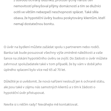
nemovitostí převyšoval příjmy domácností a tím se dlužníci
ocitli ve větším nebezpečí neschopnosti splácet. Také sílila
obava, že hypotéční úvěry budou poskytovány klientům, kteří
nemají dostatečnou bonitu.
O úvěr na bydlení můžete zažádat spolu s partnerem nebo rodiči.
Banka tak bude posuzovat všechny výše zmíněné náležitosti a vaše
šance na získání hypotéčního úvěru se zvýší. Do žádosti o úvěr můžete
zahrnout spolužadatele také v tom případě, že by vám v době jeho
úplného splacení bylo více než 65 až 70 let.
Důležité je si uvědomit, že nová nařízení neslouží jen k ochraně státu,
ale jsou také v zájmu nás samotných klientů a s tím k žádosti o
hypotéční úvěr přistupovat.
Nevíte si s něčím rady? Neváhejte mě kontaktovat.