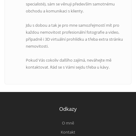
specialisté), sám se věnuji především samotnému
obchodu a komunikaci s klienty.
Jdu s dobou a tak je pro mne samozřejmostí mít pro
každou nemovitost profesionální fotografie a video,
případně i 3D virtuální prohlídku a třeba extra stránku
nemovitosti.
Pokud Vás cokoliv dalšího zajímá, neváhejte mě
kontaktovat. Rád se s Vámi sejdu třeba u kávy.
Odkazy
O mně
Kontakt