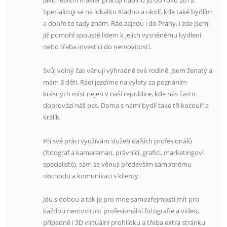
Jako realitní makléř pracuji naplno již od roku 2013.
Specializuji se na lokalitu Kladno a okolí, kde také bydlím
a dobře to tady znám. Rád zajedu i do Prahy, i zde jsem
již pomohl spoustě lidem k jejich vysněnému bydlení
nebo třeba investici do nemovitostí.
Svůj volný čas věnuji výhradně své rodině. Jsem ženatý a
mám 3 děti. Rádi jezdíme na výlety za poznáním
krásných míst nejen v naší republice, kde nás často
doprovází náš pes. Doma s námi bydlí také tři kocouři a
králík.
Při své práci využívám služeb dalších profesionálů
(fotograf a kameraman, právníci, grafici, marketingoví
specialisté), sám se věnuji především samotnému
obchodu a komunikaci s klienty.
Jdu s dobou a tak je pro mne samozřejmostí mít pro
každou nemovitost profesionální fotografie a video,
případně i 3D virtuální prohlídku a třeba extra stránku