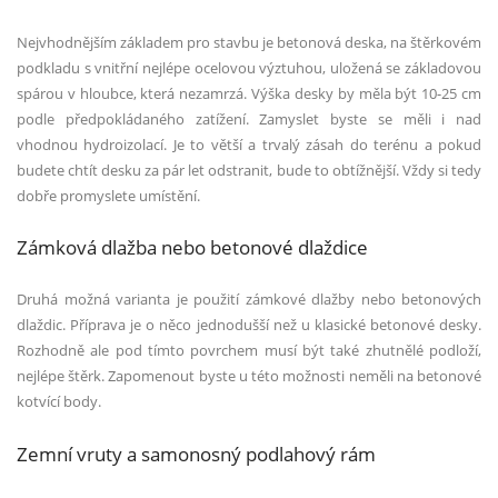
Nejvhodnějším základem pro stavbu je betonová deska, na štěrkov
é
m
podkladu s vnitřní nejl
é
pe ocelovou výztuhou, uložená se základovou
spárou v hloubce, která nezamrzá. Výška desky by měla být 10-25 cm
podle předpokládan
é
ho zatížení. Zamyslet byste se měli i nad
vhodnou hydroizolací. Je to větší a trvalý zásah do ter
é
nu a pokud
budete chtít desku za pár let odstranit, bude to obtížnější. Vždy si tedy
dobře promyslete umístění.
Zámková dlažba nebo betonov
é
dlaž
dice
Druhá možná varianta je použití zámkov
é
dlažby nebo betonových
dlaždic. Příprava je o něco jednodušší než u klasick
é
betonov
é
desky.
Rozhodně ale pod tímto povrchem musí být tak
é
zhutněl
é
podloží,
nejl
é
pe štěrk. Zapomenout byste u t
é
to mo
žnosti neměli na betonov
é
kotvící body.
Zemní vruty a samonosný podlahový rám