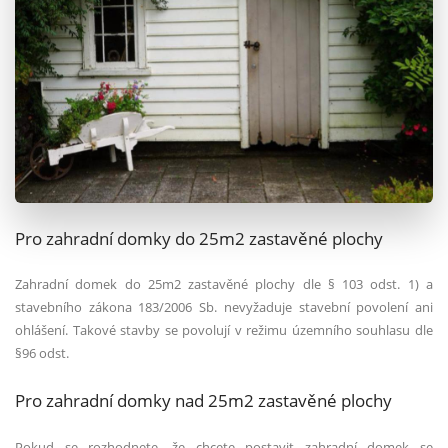
Pro zahradní domky do 25m2 zastavěn
é
plochy
Zahradní domek do 25m2 zastavěn
é
plochy dle § 103 odst. 1) a
stavebního zákona 183/2006 Sb. nevyžaduje stavební povolení ani
ohlášení. Takov
é
stavby se povolují v režimu územního souhlasu dle
§96 odst.
Pro zahradní domky nad 25m2 zastavěn
é
plochy
Pokud se rozhodnete, že chcete postavit zahradní domek se