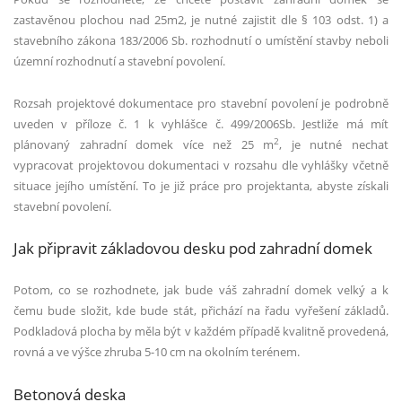
zastavěnou plochou nad 25m2, je nutn
é
zajistit dle § 103 odst. 1) a
stavebního zákona 183/2006 Sb. rozhodnutí
o um
ístění stavby neboli
územní rozhodnutí a stavební povolení.
Rozsah projektov
é
dokumentace pro stavební povolení je podrobně
uveden v pří
loze
č. 1 k vyhlášce č. 499/2006Sb. Jestliže má mí
t
2
pl
ánovaný zahradní domek více než 25 m
, je nutn
é
nechat
vypracovat projektovou dokumentaci v rozsahu dle vyhlášky včetně
situace její
ho um
ístění. To je již práce pro projektanta, abyste získali
stavební povolení.
Jak připravit základovou desku pod zahradní
domek
Potom, co se rozhodnete, jak bude váš zahradní domek velký a k
čemu bude složit, kde bude stát, př
ich
ází na řadu vyřešení základů.
Podkladová plocha by měla být v každ
é
m případě kvalitně provedená,
rovná a ve výšce zhruba 5-10 cm na okolní
m ter
é
nem.
Betonová
deska