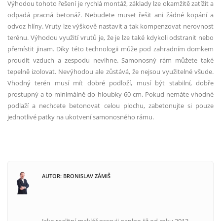
Výhodou tohoto řešení je rychlá
mont
áž
, z
áklady lze okamžitě zatížit a
odpadá pracná
beton
áž. Nebudete muset řešit ani žádn
é
kopání a
odvoz hlíny. Vruty lze výškově nastavit a tak kompenzovat nerovnost
ter
é
nu. Výhodou využití vrutů je, že je lze tak
é
kdykoli odstranit nebo
přemístit jinam. Díky t
é
to technologii může pod zahradním domkem
proudit vzduch a zespodu nevlhne. Samonosný rám můžete tak
é
tepelně izolovat. Nevýhodou ale zůstává, že nejsou využiteln
é
všude.
Vhodný ter
é
n musí mít dobr
é
podloží, musí být stabilní, dobře
prostupný
a to minim
álně do hloubky 60 cm. Pokud nemáte vhodn
é
podlaží a nechcete betonovat celou plochu, zabetonujte si pouze
jednotliv
é
patky na ukotvení samonosn
é
ho rámu.
AUTOR: BRONISLAV ZÁMIŠ