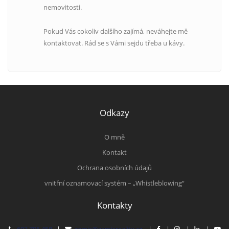
nemovitosti.
Pokud Vás cokoliv dalšího zajímá, neváhejte mě
kontaktovat. Rád se s Vámi sejdu třeba u kávy.
Odkazy
O mně
Kontakt
Ochrana osobních údajů
vnitřní oznamovací systém – „Whistleblowing“
Kontakty
603 795 458
|
zamis@zamisreality.cz
|
|
|
|