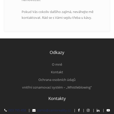
Pokud Vás cokoliv dalšího zajímá, neváhejte mě
kontaktovat. Rád se s Vámi sejdu třeba u kávy.
Odkazy
O mně
Kontakt
Ochrana osobních údajů
vnitřní oznamovací systém – „Whistleblowing“
Kontakty
603 795 458
|
zamis@zamisreality.cz
|
|
|
|