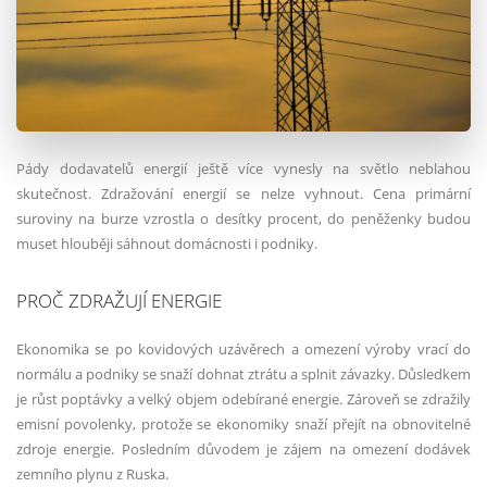
Pády dodavatelů energií ještě více vynesly na světlo neblahou
skutečnost. Zdražování energií se nelze vyhnout. Cena primární
suroviny na burze vzrostla o desítky procent, do peněženky budou
muset hlouběji sáhnout domácnosti i podniky.
PROČ ZDRAŽUJÍ ENERGIE
Ekonomika se po kovidových uzávěrech a omezení výroby vrací do
normálu a podniky se snaží dohnat ztrátu a splnit závazky. Důsledkem
je růst poptávky a velký objem odebírané energie. Zároveň se zdražily
emisní povolenky, protože se ekonomiky snaží přejít na obnovitelné
zdroje energie. Posledním důvodem je zájem na omezení dodávek
zemního plynu z Ruska.