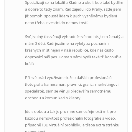
Specializuji se na lokalitu Kladno a okolí, kde také bydlím
a dobře to tady znám. Rád zajedu i do Prahy, i zde jsem
již pomohl spoustě lidem k jejich vysněnému bydlení
nebo třeba investici do nemovitostí.
Svůj volný čas věnuji výhradně své rodině. Jsem ženatý a
mám 3 děti. Rádi jezdíme na výlety za poznáním
krásných míst nejen v naší republice, kde nás často
doprovází náš pes. Doma s námi bydlí také tři kocouři a
králík.
Při své práci využívám služeb dalších profesionálů
(fotograf a kameraman, právníci, grafici, marketingoví
specialisté), sám se věnuji především samotnému
obchodu a komunikaci s klienty.
Jdu s dobou a tak je pro mne samozřejmostí mít pro
každou nemovitost profesionální fotografie a video,
případně i 3D virtuální prohlídku a třeba extra stránku
nemovitosti.