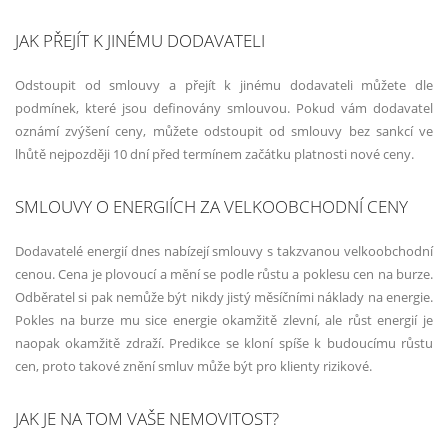
JAK PŘEJÍT K JINÉMU DODAVATELI
Odstoupit od smlouvy a přejít k jinému dodavateli můžete dle
podmínek, které jsou definovány smlouvou. Pokud vám dodavatel
oznámí zvýšení ceny, můžete odstoupit od smlouvy bez sankcí ve
lhůtě nejpozději 10 dní před termínem začátku platnosti nové ceny.
SMLOUVY O ENERGIÍCH ZA VELKOOBCHODNÍ CENY
Dodavatelé energií dnes nabízejí smlouvy s takzvanou velkoobchodní
cenou. Cena je plovoucí a mění se podle růstu a poklesu cen na burze.
Odběratel si pak nemůže být nikdy jistý měsíčními náklady na energie.
Pokles na burze mu sice energie okamžitě zlevní, ale růst energií je
naopak okamžitě zdraží. Predikce se kloní spíše k budoucímu růstu
cen, proto takové znění smluv může být pro klienty rizikové.
JAK JE NA TOM VAŠE NEMOVITOST?