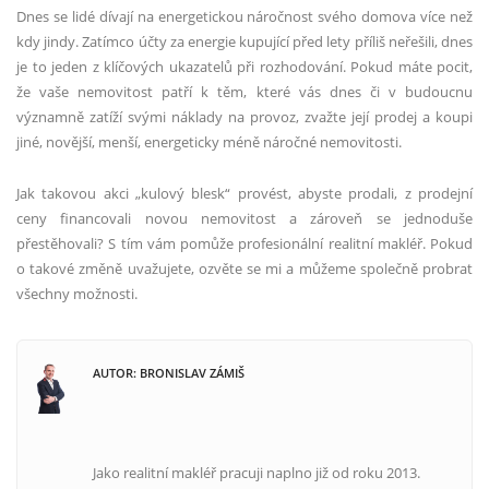
Dnes se lidé dívají na energetickou náročnost svého domova více než
kdy jindy. Zatímco účty za energie kupující před lety příliš neřešili, dnes
je to jeden z klíčových ukazatelů při rozhodování. Pokud máte pocit,
že vaše nemovitost patří k těm, které vás dnes či v budoucnu
významně zatíží svými náklady na provoz, zvažte její prodej a koupi
jiné, novější, menší, energeticky méně náročné nemovitosti.
Jak takovou akci „kulový blesk“ provést, abyste prodali, z prodejní
ceny financovali novou nemovitost a zároveň se jednoduše
přestěhovali? S tím vám pomůže profesionální realitní makléř. Pokud
o takové změně uvažujete, ozvěte se mi a můžeme společně probrat
všechny možnosti.
AUTOR: BRONISLAV ZÁMIŠ
Jako realitní makléř pracuji naplno již od roku 2013.