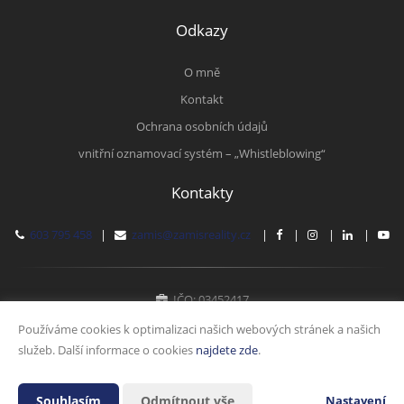
Odkazy
O mně
Kontakt
Ochrana osobních údajů
vnitřní oznamovací systém – „Whistleblowing“
Kontakty
603 795 458
|
zamis@zamisreality.cz
|
|
|
|
IČO: 03452417
Fyzická osoba zapsaná v živnostenském rejstříku
Používáme cookies k optimalizaci našich webových stránek a našich
služeb. Další informace o cookies
najdete zde
.
Vytvořeno v systému
CHYTRÝ WEB MAKLÉŘE
Souhlasím
Odmítnout vše
Nastavení