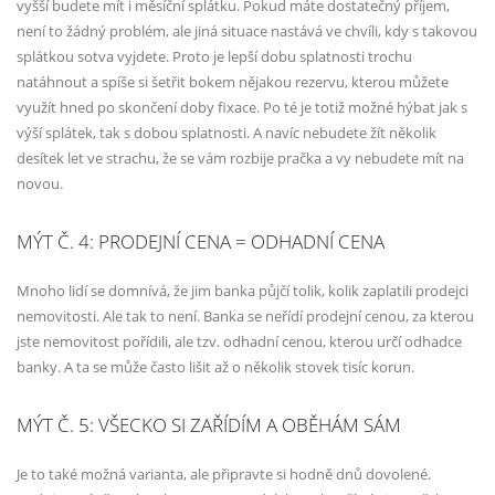
vyšší budete mít i měsíční splátku. Pokud máte dostatečný příjem,
není to žádný problém, ale jiná situace nastává ve chvíli, kdy s takovou
splátkou sotva vyjdete. Proto je lepší dobu splatnosti trochu
natáhnout a spíše si šetřit bokem nějakou rezervu, kterou můžete
využít hned po skončení doby fixace. Po té je totiž možné hýbat jak s
výší splátek, tak s dobou splatnosti. A navíc nebudete žít několik
desítek let ve strachu, že se vám rozbije pračka a vy nebudete mít na
novou.
MÝT Č. 4: PRODEJNÍ CENA = ODHADNÍ CENA
Mnoho lidí se domnívá, že jim banka půjčí tolik, kolik zaplatili prodejci
nemovitosti. Ale tak to není. Banka se neřídí prodejní cenou, za kterou
jste nemovitost pořídili, ale tzv. odhadní cenou, kterou určí odhadce
banky. A ta se může často lišit až o několik stovek tisíc korun.
MÝT Č. 5: VŠECKO SI ZAŘÍDÍM A OBĚHÁM SÁM
Je to také možná varianta, ale připravte si hodně dnů dovolené.