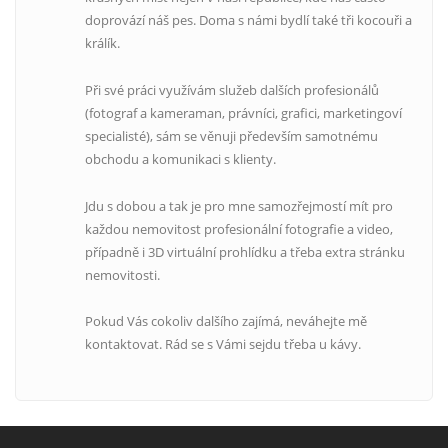
doprovází náš pes. Doma s námi bydlí také tři kocouři a
králík.
Při své práci využívám služeb dalších profesionálů
(fotograf a kameraman, právníci, grafici, marketingoví
specialisté), sám se věnuji především samotnému
obchodu a komunikaci s klienty.
Jdu s dobou a tak je pro mne samozřejmostí mít pro
každou nemovitost profesionální fotografie a video,
případně i 3D virtuální prohlídku a třeba extra stránku
nemovitosti.
Pokud Vás cokoliv dalšího zajímá, neváhejte mě
kontaktovat. Rád se s Vámi sejdu třeba u kávy.