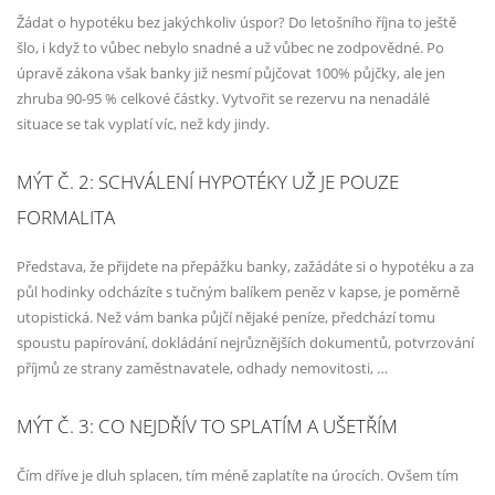
Žádat o hypotéku bez jakýchkoliv úspor? Do letošního října to ještě
šlo, i když to vůbec nebylo snadné a už vůbec ne zodpovědné. Po
úpravě zákona však banky již nesmí půjčovat 100% půjčky, ale jen
zhruba 90-95 % celkové částky. Vytvořit se rezervu na nenadálé
situace se tak vyplatí víc, než kdy jindy.
MÝT Č. 2: SCHVÁLENÍ HYPOTÉKY UŽ JE POUZE
FORMALITA
Představa, že přijdete na přepážku banky, zažádáte si o hypotéku a za
půl hodinky odcházíte s tučným balíkem peněz v kapse, je poměrně
utopistická. Než vám banka půjčí nějaké peníze, předchází tomu
spoustu papírování, dokládání nejrůznějších dokumentů, potvrzování
příjmů ze strany zaměstnavatele, odhady nemovitosti, …
MÝT Č. 3: CO NEJDŘÍV TO SPLATÍM A UŠETŘÍM
Čím dříve je dluh splacen, tím méně zaplatíte na úrocích. Ovšem tím