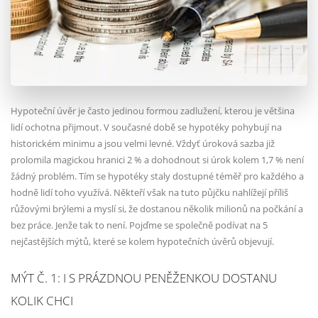
Hypoteční úvěr je často jedinou formou zadlužení, kterou je většina
lidí ochotna přijmout. V současné době se hypotéky pohybují na
historickém minimu a jsou velmi levné. Vždyť úroková sazba již
prolomila magickou hranici 2 % a dohodnout si úrok kolem 1,7 % není
žádný problém. Tím se hypotéky staly dostupné téměř pro každého a
hodně lidí toho využívá. Někteří však na tuto půjčku nahlížejí příliš
růžovými brýlemi a myslí si, že dostanou několik milionů na počkání a
bez práce. Jenže tak to není. Pojďme se společně podívat na 5
nejčastějších mýtů, které se kolem hypotečních úvěrů objevují.
MÝT Č. 1: I S PRÁZDNOU PENĚŽENKOU DOSTANU
KOLIK CHCI