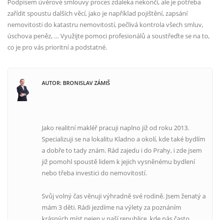
Podpisem úvěrové smlouvy proces zdaleka nekončí, ale je potřeba
zařídit spoustu dalších věcí, jako je například pojištění, zapsání
nemovitosti do katastru nemovitostí, pečlivá kontrola všech smluv,
úschova peněz, … Využijte pomoci profesionálů a soustřeďte se na to,
co je pro vás prioritní a podstatné.
AUTOR: BRONISLAV ZÁMIŠ
Jako realitní makléř pracuji naplno již od roku 2013.
Specializuji se na lokalitu Kladno a okolí, kde také bydlím
a dobře to tady znám. Rád zajedu i do Prahy, i zde jsem
již pomohl spoustě lidem k jejich vysněnému bydlení
nebo třeba investici do nemovitostí.
Svůj volný čas věnuji výhradně své rodině. Jsem ženatý a
mám 3 děti. Rádi jezdíme na výlety za poznáním
krásných míst nejen v naší republice, kde nás často