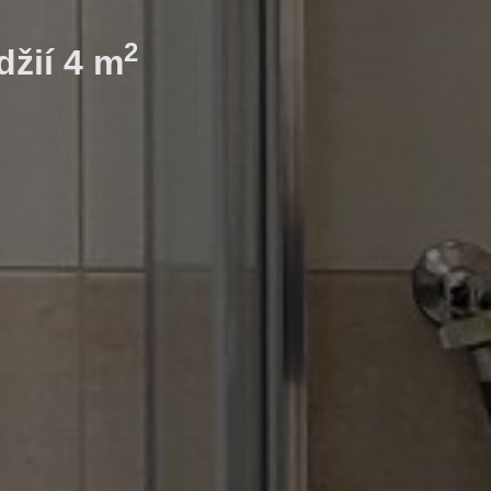
2
džií 4 m